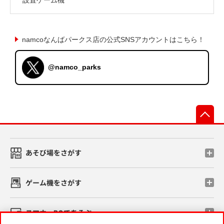
namcoなんばパークス店の公式SNSアカウントはこちら！
@namco_parks
先
あそび場をさがす
ゲーム機をさがす
スマホ・PCであそぶ