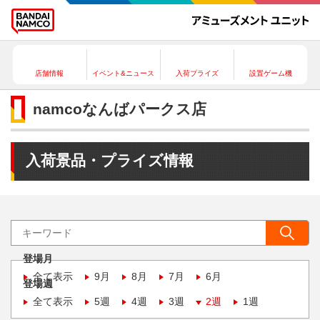
店舗情報
イベント&ニュース
入荷プライズ
設置ゲーム機
namcoなんばパークス店
入荷景品・プライズ情報
登場月
全て表示
9月
8月
7月
6月
登場週
全て表示
5週
4週
3週
2週
1週