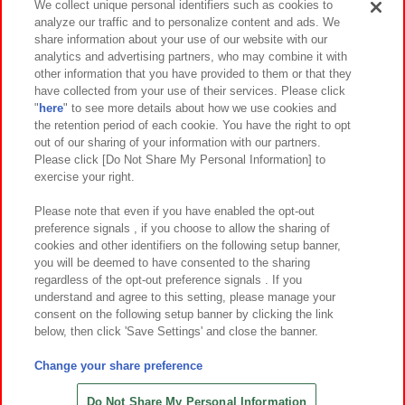
We collect unique personal identifiers such as cookies to
analyze our traffic and to personalize content and ads. We
イベント・キャンペーン
share information about your use of our website with our
analytics and advertising partners, who may combine it with
other information that you have provided to them or that they
have collected from your use of their services. Please click
"
here
" to see more details about how we use cookies and
関連会社
サステナビリティ
サイトポリシー
the retention period of each cookie. You have the right to opt
out of our sharing of your information with our partners.
プライバシーポリシー
ウェブアクセシビリティ方針と検証結果
Please click [Do Not Share My Personal Information] to
exercise your right.
お取引先さまとともに
食品のご提供について
カスタマーハラスメント対応方針
よくあるご質問・お問い合わせ
Please note that even if you have enabled the opt-out
preference signals , if you choose to allow the sharing of
cookies and other identifiers on the following setup banner,
you will be deemed to have consented to the sharing
regardless of the opt-out preference signals . If you
understand and agree to this setting, please manage your
consent on the following setup banner by clicking the link
below, then click 'Save Settings' and close the banner.
©Bandai Namco Amusement Inc.
©Bandai Namco Amusement Lab Inc.
Change your share preference
©Bandai Namco Experience Inc.
©HANAYASHIKI Co., Ltd. All Rights Reserved.
Do Not Share My Personal Information