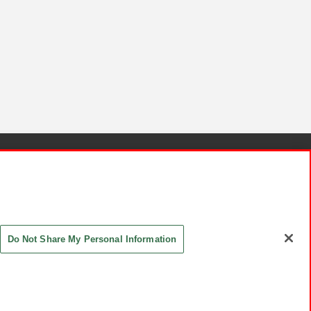
針と検証結果
お取引先さまとともに
お問い合わせ
Do Not Share My Personal Information
ASHIKI Co., Ltd. All Rights Reserved.