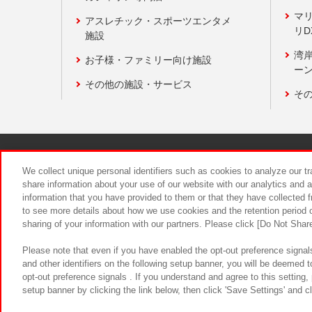
マ
アスレチック・スポーツエンタメ
リD
施設
湾
お子様・ファミリー向け施設
ーン
その他の施設・サービス
そ
関連会社
サステナビリティ
We collect unique personal identifiers such as cookies to analyze our t
share information about your use of our website with our analytics and 
information that you have provided to them or that they have collected f
食品のご提
to see more details about how we use cookies and the retention period o
sharing of your information with our partners. Please click [Do Not Shar
Please note that even if you have enabled the opt-out preference signals
and other identifiers on the following setup banner, you will be deemed 
opt-out preference signals . If you understand and agree to this setting
setup banner by clicking the link below, then click 'Save Settings' and c
©Bandai Namco Amusement Inc.
©Ba