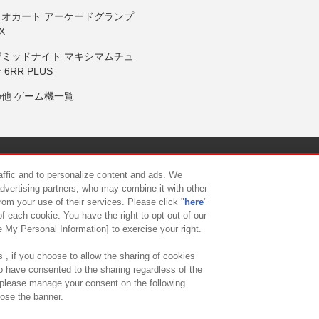
リオカート アーケードグランプ
X
岸ミッドナイト マキシマムチュ
 6RR PLUS
の他 ゲーム機一覧
サイトポリシー
プライバシーポリシー
ウェブアクセシビリティ方
raffic and to personalize content and ads. We
advertising partners, who may combine it with other
rom your use of their services. Please click "
here
"
供について
カスタマーハラスメント対応方針
よくあるご質問・
f each cookie. You have the right to opt out of our
e My Personal Information] to exercise your right.
 , if you choose to allow the sharing of cookies
to have consented to the sharing regardless of the
, please manage your consent on the following
lose the banner.
ndai Namco Amusement Lab Inc.
©Bandai Namco Experience Inc.
©HANAY