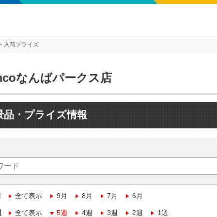
入荷プライズ
mcoなんばパークス店
景品・プライズ情報
月
全て表示
9月
8月
7月
6月
週
全て表示
5週
4週
3週
2週
1週