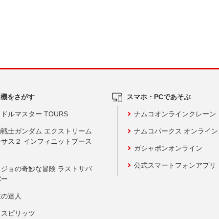
ム機をさがす
スマホ・PCであそぶ
ドルマスター TOURS
ナムコオンラインクレーン
動戦士ガンダム エクストリーム
ナムコパークス オンライ
ーサス２ インフィニットブース
ガシャポンオンライン
公式スマートフォンアプリ
ョジョの奇妙な冒険 ラストサバ
バー
鼓の達人
りスピリッツ