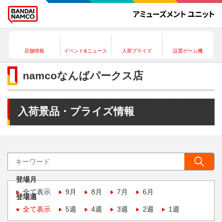
店舗情報
イベント&ニュース
入荷プライズ
設置ゲーム機
namcoなんばパークス店
入荷景品・プライズ情報
登場月
全て表示
9月
8月
7月
6月
登場週
全て表示
5週
4週
3週
2週
1週