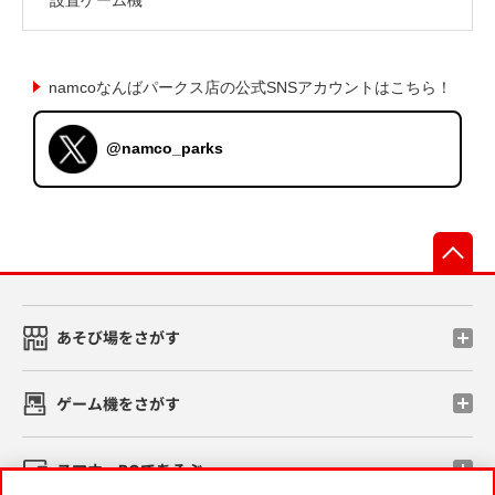
namcoなんばパークス店の公式SNSアカウントはこちら！
@namco_parks
先
あそび場をさがす
ゲーム機をさがす
スマホ・PCであそぶ