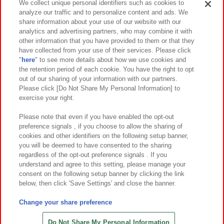
We collect unique personal identifiers such as cookies to
analyze our traffic and to personalize content and ads. We
イベント・キャンペーン
share information about your use of our website with our
analytics and advertising partners, who may combine it with
other information that you have provided to them or that they
have collected from your use of their services. Please click
"
here
" to see more details about how we use cookies and
関連会社
サステナビリティ
サイトポリシー
the retention period of each cookie. You have the right to opt
out of our sharing of your information with our partners.
プライバシーポリシー
ウェブアクセシビリティ方針と検証結果
Please click [Do Not Share My Personal Information] to
exercise your right.
お取引先さまとともに
食品のご提供について
カスタマーハラスメント対応方針
よくあるご質問・お問い合わせ
Please note that even if you have enabled the opt-out
preference signals , if you choose to allow the sharing of
cookies and other identifiers on the following setup banner,
you will be deemed to have consented to the sharing
regardless of the opt-out preference signals . If you
understand and agree to this setting, please manage your
consent on the following setup banner by clicking the link
below, then click 'Save Settings' and close the banner.
©Bandai Namco Amusement Inc.
©Bandai Namco Amusement Lab Inc.
Change your share preference
©Bandai Namco Experience Inc.
©HANAYASHIKI Co., Ltd. All Rights Reserved.
Do Not Share My Personal Information