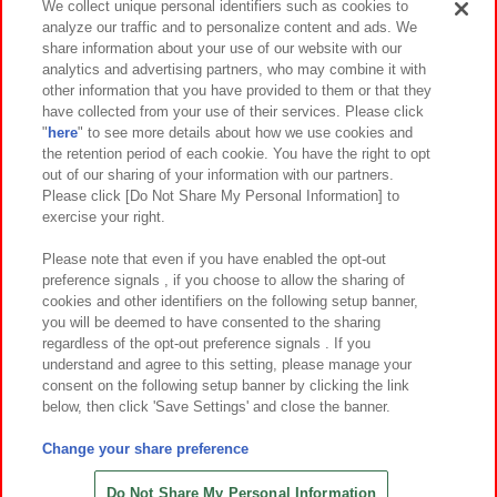
We collect unique personal identifiers such as cookies to
analyze our traffic and to personalize content and ads. We
イベント・キャンペーン
share information about your use of our website with our
analytics and advertising partners, who may combine it with
other information that you have provided to them or that they
have collected from your use of their services. Please click
"
here
" to see more details about how we use cookies and
関連会社
サステナビリティ
サイトポリシー
the retention period of each cookie. You have the right to opt
out of our sharing of your information with our partners.
プライバシーポリシー
ウェブアクセシビリティ方針と検証結果
Please click [Do Not Share My Personal Information] to
exercise your right.
お取引先さまとともに
食品のご提供について
カスタマーハラスメント対応方針
よくあるご質問・お問い合わせ
Please note that even if you have enabled the opt-out
preference signals , if you choose to allow the sharing of
cookies and other identifiers on the following setup banner,
you will be deemed to have consented to the sharing
regardless of the opt-out preference signals . If you
understand and agree to this setting, please manage your
consent on the following setup banner by clicking the link
below, then click 'Save Settings' and close the banner.
©Bandai Namco Amusement Inc.
©Bandai Namco Amusement Lab Inc.
Change your share preference
©Bandai Namco Experience Inc.
©HANAYASHIKI Co., Ltd. All Rights Reserved.
Do Not Share My Personal Information