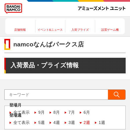
店舗情報
イベント&ニュース
入荷プライズ
設置ゲーム機
namcoなんばパークス店
入荷景品・プライズ情報
登場月
全て表示
9月
8月
7月
6月
登場週
全て表示
5週
4週
3週
2週
1週