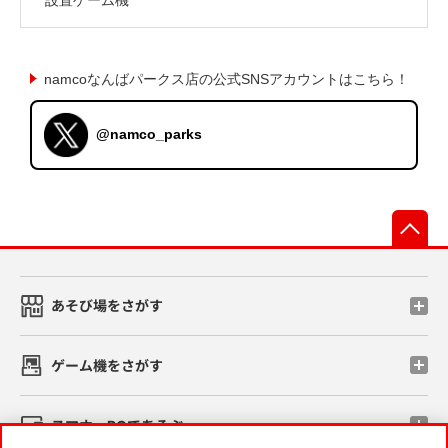
namcoなんばパークス店の公式SNSアカウントはこちら！
@namco_parks
先
あそび場をさがす
ゲーム機をさがす
スマホ・PCであそぶ