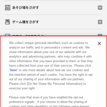
あそび場をさがす
ゲーム機をさがす
スマホ・PCであそぶ
We collect unique personal identifiers such as cookies to
analyze our traffic and to personalize content and ads. We
イベント・キャンペーン
share information about your use of our website with our
analytics and advertising partners, who may combine it with
other information that you have provided to them or that they
have collected from your use of their services. Please click
"
here
" to see more details about how we use cookies and
関連会社
サステナビリティ
サイトポリシー
the retention period of each cookie. You have the right to opt
out of our sharing of your information with our partners.
プライバシーポリシー
ウェブアクセシビリティ方針と検証結果
Please click [Do Not Share My Personal Information] to
exercise your right.
お取引先さまとともに
食品のご提供について
カスタマーハラスメント対応方針
よくあるご質問・お問い合わせ
Please note that even if you have enabled the opt-out
preference signals , if you choose to allow the sharing of
cookies and other identifiers on the following setup banner,