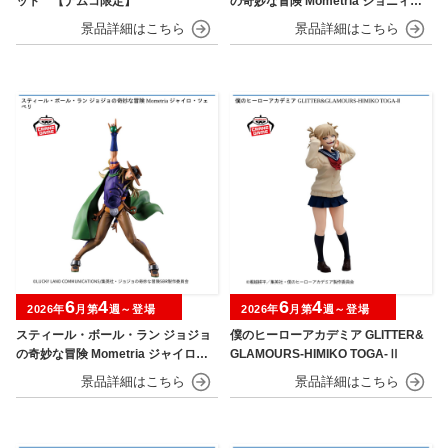
ット 【ナムコ限定】
の奇妙な冒険 Mometria ジョニィ・
ジョースター
6
4
6
4
2026年
月第
週～登場
2026年
月第
週～登場
スティール・ボール・ラン ジョジョ
僕のヒーローアカデミア GLITTER&
の奇妙な冒険 Mometria ジャイロ・
GLAMOURS-HIMIKO TOGA-Ⅱ
ツェペリ