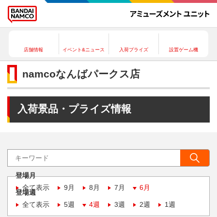
店舗情報
イベント&ニュース
入荷プライズ
設置ゲーム機
namcoなんばパークス店
入荷景品・プライズ情報
登場月
全て表示
9月
8月
7月
6月
登場週
全て表示
5週
4週
3週
2週
1週