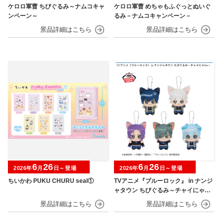
ケロロ軍曹 ちびぐるみ～ナムコキャ
ケロロ軍曹 めちゃもふぐっとぬいぐ
ンペーン～
るみ－ナムコキャンペーン－
6
26
6
26
2026年
月
日～登場
2026年
月
日～登場
ちいかわ PUKU CHURU seal①
TVアニメ『ブルーロック』 in ナンジ
ャタウン ちびぐるみ～チャイにゃFe
s～