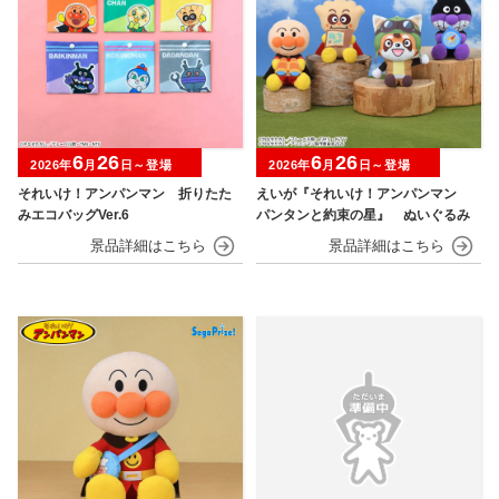
6
26
6
26
2026年
月
日～登場
2026年
月
日～登場
それいけ！アンパンマン 折りたた
えいが『それいけ！アンパンマン
みエコバッグVer.6
パンタンと約束の星』 ぬいぐるみ