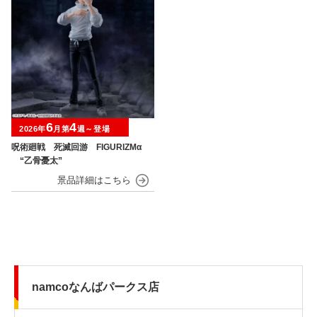
6
4
2026年
月第
週～登場
呪術廻戦 死滅回游 FIGURIZMα
“乙骨憂太”
namcoなんばパークス店