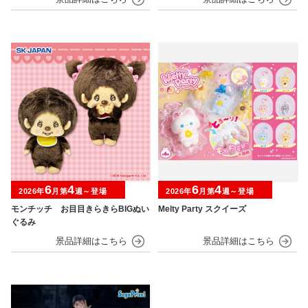
6
4
6
4
2026年
月第
週～登場
2026年
月第
週～登場
モンチッチ お目目きらきらBIGぬい
Melty Party スクイーズ
ぐるみ