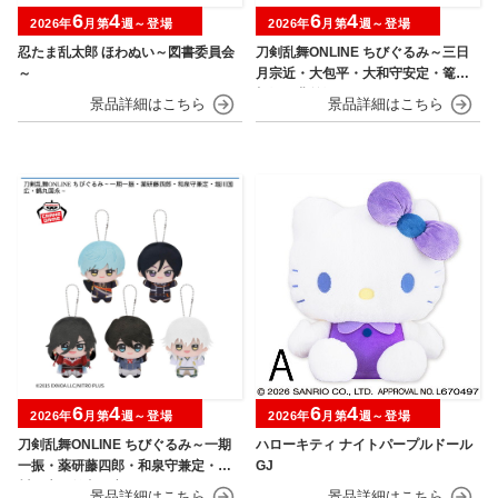
6
4
6
4
2026年
月第
週～登場
2026年
月第
週～登場
忍たま乱太郎 ほわぬい～図書委員会
刀剣乱舞ONLINE ちびぐるみ～三日
～
月宗近・大包平・大和守安定・篭手
切江・豊前江～
6
4
6
4
2026年
月第
週～登場
2026年
月第
週～登場
刀剣乱舞ONLINE ちびぐるみ～一期
ハローキティ ナイトパープルドール
一振・薬研藤四郎・和泉守兼定・堀
GJ
川国広・鶴丸国永～