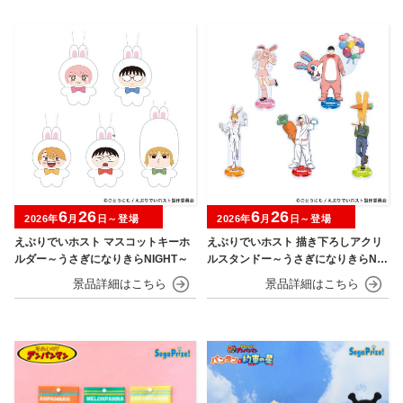
6
26
6
26
2026年
月
日～登場
2026年
月
日～登場
えぶりでいホスト マスコットキーホ
えぶりでいホスト 描き下ろしアクリ
ルダー～うさぎになりきらNIGHT～
ルスタンドー～うさぎになりきらNIG
HT～