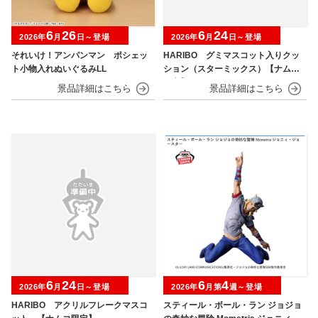
6
26
6
24
2026年
月
日～登場
2026年
月
日～登場
それいけ！アンパンマン ポシェッ
HARIBO グミマスコット入りクッ
ト小物入れぬいぐるみLL
ション（スターミックス）【ナムコ
限定】
6
24
6
4
2026年
月
日～登場
2026年
月第
週～登場
HARIBO アクリルフレークマスコ
スティール・ボール・ラン ジョジョ