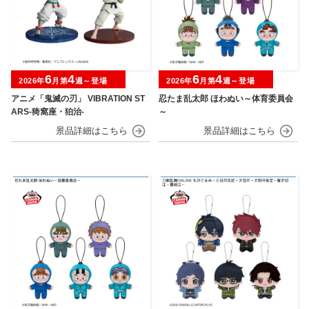
6
4
6
4
2026年
月第
週～登場
2026年
月第
週～登場
アニメ「鬼滅の刃」 VIBRATION ST
忍たま乱太郎 ほわぬい～体育委員会
ARS-猗窩座・狛治-
～