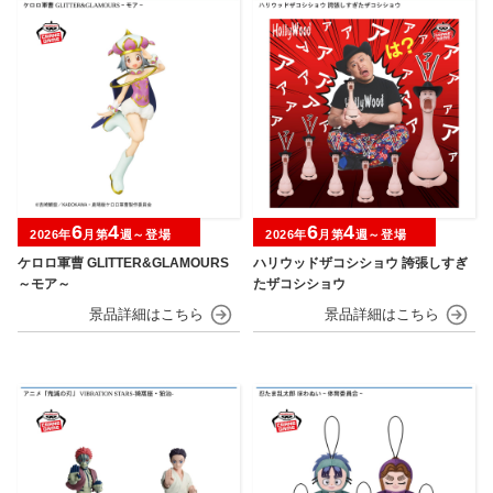
6
4
6
4
2026年
月第
週～登場
2026年
月第
週～登場
ケロロ軍曹 GLITTER&GLAMOURS
ハリウッドザコシショウ 誇張しすぎ
～モア～
たザコシショウ