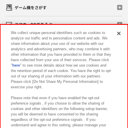
ゲーム機をさがす
スマホ・PCであそぶ
We collect unique personal identifiers such as cookies to
analyze our traffic and to personalize content and ads. We
イベント・キャンペーン
share information about your use of our website with our
analytics and advertising partners, who may combine it with
other information that you have provided to them or that they
have collected from your use of their services. Please click
"
here
" to see more details about how we use cookies and
関連会社
サステナビリティ
サイトポリシー
the retention period of each cookie. You have the right to opt
out of our sharing of your information with our partners.
プライバシーポリシー
ウェブアクセシビリティ方針と検証結果
Please click [Do Not Share My Personal Information] to
exercise your right.
お取引先さまとともに
食品のご提供について
カスタマーハラスメント対応方針
よくあるご質問・お問い合わせ
Please note that even if you have enabled the opt-out
preference signals , if you choose to allow the sharing of
cookies and other identifiers on the following setup banner,
you will be deemed to have consented to the sharing
regardless of the opt-out preference signals . If you
understand and agree to this setting, please manage your