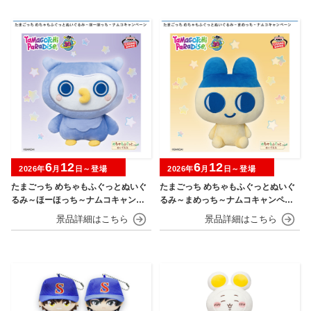
6
12
6
12
2026年
月
日～登場
2026年
月
日～登場
たまごっち めちゃもふぐっとぬいぐ
たまごっち めちゃもふぐっとぬいぐ
るみ～ほーほっち～ナムコキャンペ
るみ～まめっち～ナムコキャンペー
ーン
ン