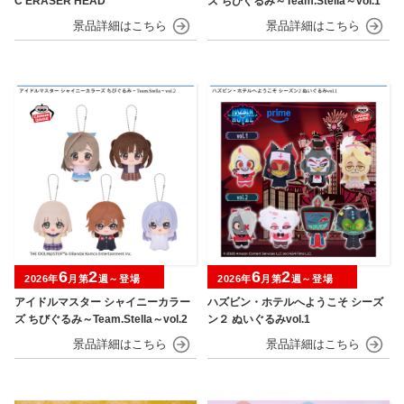
C ERASER HEAD
ズ ちびぐるみ～Team.Stella～vol.1
6
2
6
2
2026年
月第
週～登場
2026年
月第
週～登場
アイドルマスター シャイニーカラー
ハズビン・ホテルへようこそ シーズ
ズ ちびぐるみ～Team.Stella～vol.2
ン２ ぬいぐるみvol.1