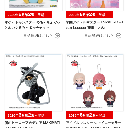
6
2
6
2
2026年
月第
週～登場
2026年
月第
週～登場
ポケットモンスター めちゃもふぐっ
学園アイドルマスター ESPRESTO-H
とぬいぐるみ～ポッチャマ～
eart bouquet-藤田ことね
6
2
6
2
2026年
月第
週～登場
2026年
月第
週～登場
僕のヒーローアカデミア MAXIMATI
アイドルマスター シャイニーカラー