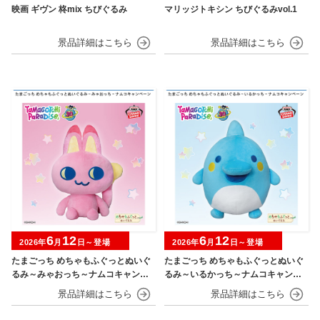
映画 ギヴン 柊mix ちびぐるみ
マリッジトキシン ちびぐるみvol.1
6
12
6
12
2026年
月
日～登場
2026年
月
日～登場
たまごっち めちゃもふぐっとぬいぐ
たまごっち めちゃもふぐっとぬいぐ
るみ～みゃおっち～ナムコキャンペ
るみ～いるかっち～ナムコキャンペ
ーン
ーン