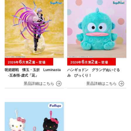
6
2
6
2
2026年
月第
週～登場
2026年
月第
週～登場
呪術廻戦 懐玉・玉折 Luminasta
ハンギョドン グランデぬいぐる
‐五条悟‐虚式「茈」
み びっくり！