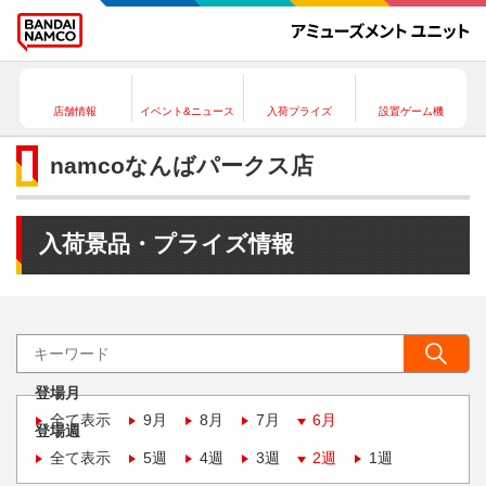
店舗情報
イベント&ニュース
入荷プライズ
設置ゲーム機
namcoなんばパークス店
入荷景品・プライズ情報
登場月
全て表示
9月
8月
7月
6月
登場週
全て表示
5週
4週
3週
2週
1週