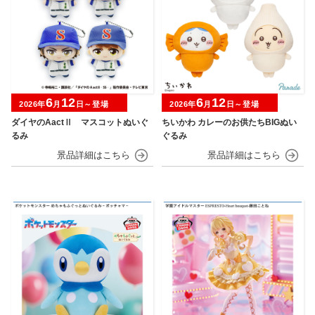
6
12
6
12
2026年
月
日～登場
2026年
月
日～登場
ダイヤのAactⅡ マスコットぬいぐ
ちいかわ カレーのお供たちBIGぬい
るみ
ぐるみ