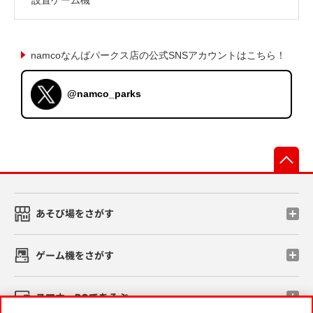
namcoなんばパークス店の公式SNSアカウントはこちら！
@namco_parks
先
あそび場をさがす
ゲーム機をさがす
スマホ・PCであそぶ