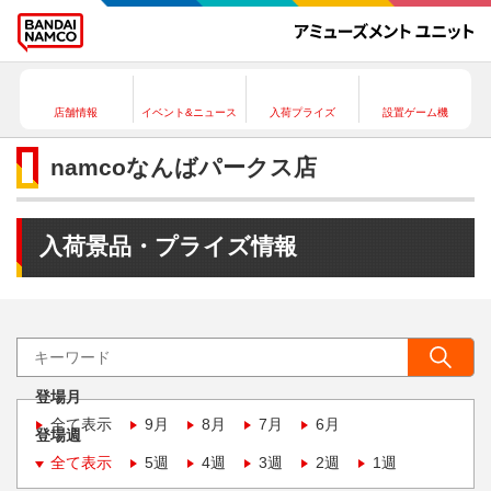
店舗情報
イベント&ニュース
入荷プライズ
設置ゲーム機
namcoなんばパークス店
入荷景品・プライズ情報
登場月
全て表示
9月
8月
7月
6月
登場週
全て表示
5週
4週
3週
2週
1週