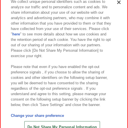
We collect unique personal identifiers such as cookies to
analyze our traffic and to personalize content and ads. We
イベント・キャンペーン
share information about your use of our website with our
analytics and advertising partners, who may combine it with
other information that you have provided to them or that they
have collected from your use of their services. Please click
"
here
" to see more details about how we use cookies and
関連会社
サステナビリティ
サイトポリシー
the retention period of each cookie. You have the right to opt
out of our sharing of your information with our partners.
プライバシーポリシー
ウェブアクセシビリティ方針と検証結果
Please click [Do Not Share My Personal Information] to
exercise your right.
お取引先さまとともに
食品のご提供について
カスタマーハラスメント対応方針
よくあるご質問・お問い合わせ
Please note that even if you have enabled the opt-out
preference signals , if you choose to allow the sharing of
cookies and other identifiers on the following setup banner,
you will be deemed to have consented to the sharing
regardless of the opt-out preference signals . If you
understand and agree to this setting, please manage your
consent on the following setup banner by clicking the link
below, then click 'Save Settings' and close the banner.
©Bandai Namco Amusement Inc.
©Bandai Namco Amusement Lab Inc.
Change your share preference
©Bandai Namco Experience Inc.
©HANAYASHIKI Co., Ltd. All Rights Reserved.
Do Not Share My Personal Information