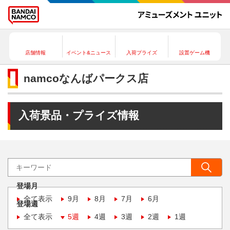
店舗情報
イベント&ニュース
入荷プライズ
設置ゲーム機
namcoなんばパークス店
入荷景品・プライズ情報
登場月
全て表示
9月
8月
7月
6月
登場週
全て表示
5週
4週
3週
2週
1週