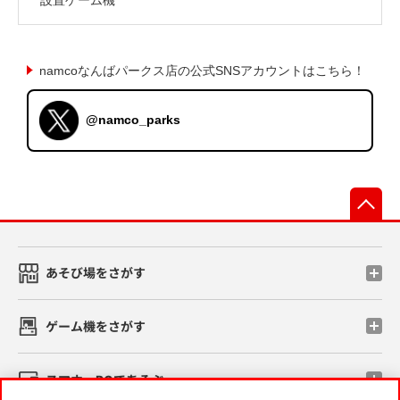
namcoなんばパークス店の公式SNSアカウントはこちら！
@namco_parks
先
あそび場をさがす
ゲーム機をさがす
スマホ・PCであそぶ