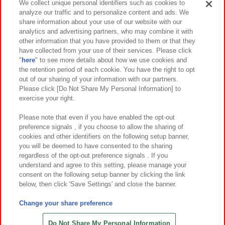
We collect unique personal identifiers such as cookies to
analyze our traffic and to personalize content and ads. We
イベント・キャンペーン
share information about your use of our website with our
analytics and advertising partners, who may combine it with
other information that you have provided to them or that they
have collected from your use of their services. Please click
"
here
" to see more details about how we use cookies and
関連会社
サステナビリティ
サイトポリシー
the retention period of each cookie. You have the right to opt
out of our sharing of your information with our partners.
プライバシーポリシー
ウェブアクセシビリティ方針と検証結果
Please click [Do Not Share My Personal Information] to
exercise your right.
お取引先さまとともに
食品のご提供について
カスタマーハラスメント対応方針
よくあるご質問・お問い合わせ
Please note that even if you have enabled the opt-out
preference signals , if you choose to allow the sharing of
cookies and other identifiers on the following setup banner,
you will be deemed to have consented to the sharing
regardless of the opt-out preference signals . If you
understand and agree to this setting, please manage your
consent on the following setup banner by clicking the link
below, then click 'Save Settings' and close the banner.
©Bandai Namco Amusement Inc.
©Bandai Namco Amusement Lab Inc.
Change your share preference
©Bandai Namco Experience Inc.
©HANAYASHIKI Co., Ltd. All Rights Reserved.
Do Not Share My Personal Information