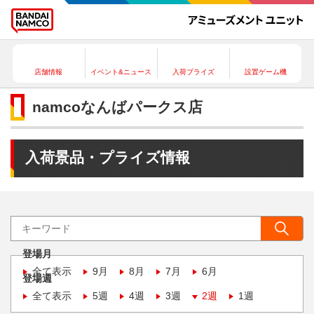
店舗情報
イベント&ニュース
入荷プライズ
設置ゲーム機
namcoなんばパークス店
入荷景品・プライズ情報
登場月
全て表示
9月
8月
7月
6月
登場週
全て表示
5週
4週
3週
2週
1週