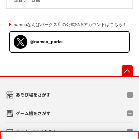
namcoなんばパークス店の公式SNSアカウントはこちら！
@namco_parks
先
あそび場をさがす
ゲーム機をさがす
スマホ・PCであそぶ