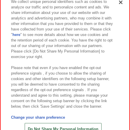
We collect unique personal identifiers such as cookies to
analyze our traffic and to personalize content and ads. We
イベント・キャンペーン
share information about your use of our website with our
analytics and advertising partners, who may combine it with
other information that you have provided to them or that they
have collected from your use of their services. Please click
"
here
" to see more details about how we use cookies and
関連会社
サステナビリティ
サイトポリシー
the retention period of each cookie. You have the right to opt
out of our sharing of your information with our partners.
プライバシーポリシー
ウェブアクセシビリティ方針と検証結果
Please click [Do Not Share My Personal Information] to
exercise your right.
お取引先さまとともに
食品のご提供について
カスタマーハラスメント対応方針
よくあるご質問・お問い合わせ
Please note that even if you have enabled the opt-out
preference signals , if you choose to allow the sharing of
cookies and other identifiers on the following setup banner,
you will be deemed to have consented to the sharing
regardless of the opt-out preference signals . If you
understand and agree to this setting, please manage your
consent on the following setup banner by clicking the link
below, then click 'Save Settings' and close the banner.
©Bandai Namco Amusement Inc.
©Bandai Namco Amusement Lab Inc.
Change your share preference
©Bandai Namco Experience Inc.
©HANAYASHIKI Co., Ltd. All Rights Reserved.
Do Not Share My Personal Information