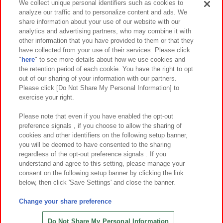
We collect unique personal identifiers such as cookies to
analyze our traffic and to personalize content and ads. We
イベント・キャンペーン
share information about your use of our website with our
analytics and advertising partners, who may combine it with
other information that you have provided to them or that they
have collected from your use of their services. Please click
"
here
" to see more details about how we use cookies and
関連会社
サステナビリティ
サイトポリシー
the retention period of each cookie. You have the right to opt
out of our sharing of your information with our partners.
プライバシーポリシー
ウェブアクセシビリティ方針と検証結果
Please click [Do Not Share My Personal Information] to
exercise your right.
お取引先さまとともに
食品のご提供について
カスタマーハラスメント対応方針
よくあるご質問・お問い合わせ
Please note that even if you have enabled the opt-out
preference signals , if you choose to allow the sharing of
cookies and other identifiers on the following setup banner,
you will be deemed to have consented to the sharing
regardless of the opt-out preference signals . If you
understand and agree to this setting, please manage your
consent on the following setup banner by clicking the link
below, then click 'Save Settings' and close the banner.
©Bandai Namco Amusement Inc.
©Bandai Namco Amusement Lab Inc.
Change your share preference
©Bandai Namco Experience Inc.
©HANAYASHIKI Co., Ltd. All Rights Reserved.
Do Not Share My Personal Information