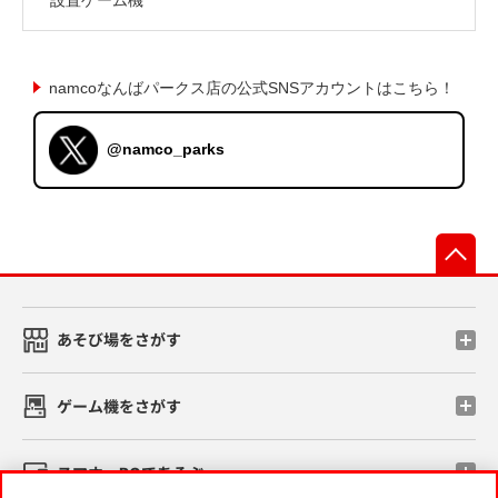
namcoなんばパークス店の公式SNSアカウントはこちら！
@namco_parks
先
あそび場をさがす
ゲーム機をさがす
スマホ・PCであそぶ