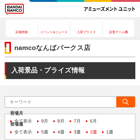
店舗情報
イベント&ニュース
入荷プライズ
設置ゲーム機
namcoなんばパークス店
入荷景品・プライズ情報
登場月
全て表示
9月
8月
7月
6月
登場週
全て表示
5週
4週
3週
2週
1週