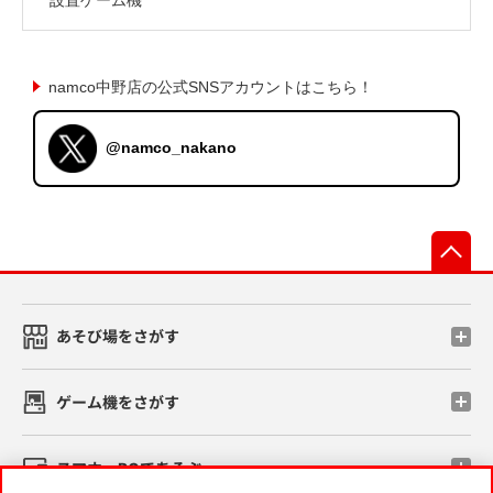
namco中野店の公式SNSアカウントはこちら！
@namco_nakano
先
あそび場をさがす
ゲーム機をさがす
スマホ・PCであそぶ