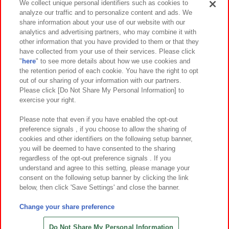
We collect unique personal identifiers such as cookies to
analyze our traffic and to personalize content and ads. We
イベント・キャンペーン
share information about your use of our website with our
analytics and advertising partners, who may combine it with
other information that you have provided to them or that they
have collected from your use of their services. Please click
"
here
" to see more details about how we use cookies and
関連会社
サステナビリティ
サイトポリシー
the retention period of each cookie. You have the right to opt
out of our sharing of your information with our partners.
プライバシーポリシー
ウェブアクセシビリティ方針と検証結果
Please click [Do Not Share My Personal Information] to
exercise your right.
お取引先さまとともに
食品のご提供について
カスタマーハラスメント対応方針
よくあるご質問・お問い合わせ
Please note that even if you have enabled the opt-out
preference signals , if you choose to allow the sharing of
cookies and other identifiers on the following setup banner,
you will be deemed to have consented to the sharing
regardless of the opt-out preference signals . If you
understand and agree to this setting, please manage your
consent on the following setup banner by clicking the link
below, then click 'Save Settings' and close the banner.
©Bandai Namco Amusement Inc.
©Bandai Namco Amusement Lab Inc.
Change your share preference
©Bandai Namco Experience Inc.
©HANAYASHIKI Co., Ltd. All Rights Reserved.
Do Not Share My Personal Information