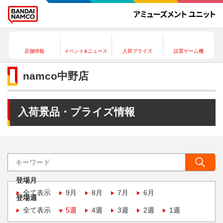
店舗情報
イベント&ニュース
入荷プライズ
設置ゲーム機
namco中野店
入荷景品・プライズ情報
登場月
全て表示
9月
8月
7月
6月
登場週
全て表示
5週
4週
3週
2週
1週