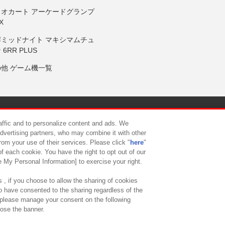
リオカート アーケードグランプ
X
岸ミッドナイト マキシマムチュ
 6RR PLUS
の他 ゲーム機一覧
サイトポリシー
プライバシーポリシー
ウェブアクセシビリティ方
raffic and to personalize content and ads. We
advertising partners, who may combine it with other
rom your use of their services. Please click "
here
"
供について
カスタマーハラスメント対応方針
よくあるご質問・
f each cookie. You have the right to opt out of our
e My Personal Information] to exercise your right.
 , if you choose to allow the sharing of cookies
to have consented to the sharing regardless of the
, please manage your consent on the following
lose the banner.
ndai Namco Amusement Lab Inc.
©Bandai Namco Experience Inc.
©HANAY