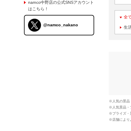
namco中野店の公式SNSアカウント
はこちら！
全
@namco_nakano
生