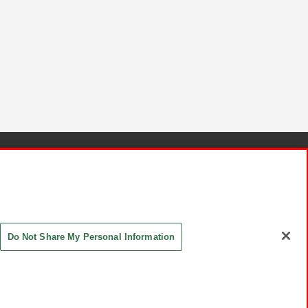
針と検証結果
お取引先さまとともに
お問い合わせ
Do Not Share My Personal Information
ASHIKI Co., Ltd. All Rights Reserved.