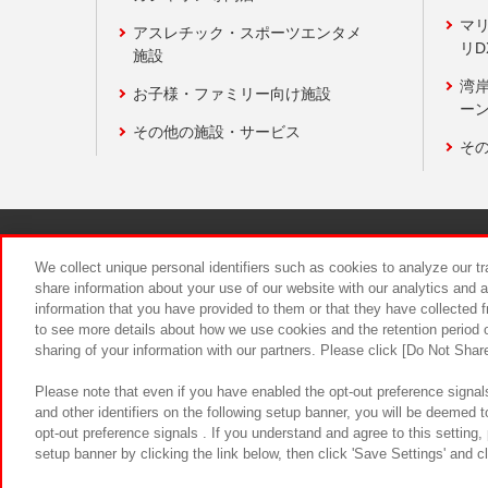
マ
アスレチック・スポーツエンタメ
リD
施設
湾
お子様・ファミリー向け施設
ーン
その他の施設・サービス
そ
関連会社
サステナビリティ
We collect unique personal identifiers such as cookies to analyze our t
share information about your use of our website with our analytics and 
information that you have provided to them or that they have collected f
食品のご提
to see more details about how we use cookies and the retention period o
sharing of your information with our partners. Please click [Do Not Shar
Please note that even if you have enabled the opt-out preference signals
and other identifiers on the following setup banner, you will be deemed 
opt-out preference signals . If you understand and agree to this setting
setup banner by clicking the link below, then click 'Save Settings' and c
©Bandai Namco Amusement Inc.
©Ba