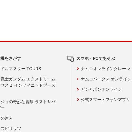
ム機をさがす
スマホ・PCであそぶ
ドルマスター TOURS
ナムコオンラインクレーン
動戦士ガンダム エクストリーム
ナムコパークス オンライ
ーサス２ インフィニットブース
ガシャポンオンライン
公式スマートフォンアプリ
ョジョの奇妙な冒険 ラストサバ
バー
鼓の達人
りスピリッツ