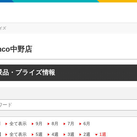
イズ
mco中野店
景品・プライズ情報
月
全て表示
9月
8月
7月
6月
週
全て表示
5週
4週
3週
2週
1週