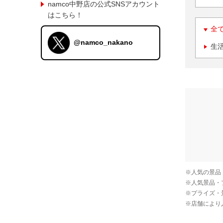
namco中野店の公式SNSアカウント
はこちら！
全
@namco_nakano
生