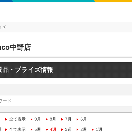
イズ
mco中野店
景品・プライズ情報
月
全て表示
9月
8月
7月
6月
週
全て表示
5週
4週
3週
2週
1週