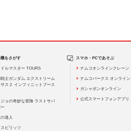
ム機をさがす
スマホ・PCであそぶ
ドルマスター TOURS
ナムコオンラインクレーン
動戦士ガンダム エクストリーム
ナムコパークス オンライ
ーサス２ インフィニットブース
ガシャポンオンライン
公式スマートフォンアプリ
ョジョの奇妙な冒険 ラストサバ
バー
鼓の達人
りスピリッツ