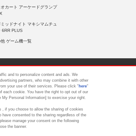
リオカート アーケードグランプ
X
岸ミッドナイト マキシマムチュ
 6RR PLUS
の他 ゲーム機一覧
サイトポリシー
プライバシーポリシー
ウェブアクセシビリティ方
raffic and to personalize content and ads. We
advertising partners, who may combine it with other
rom your use of their services. Please click "
here
"
供について
カスタマーハラスメント対応方針
よくあるご質問・
f each cookie. You have the right to opt out of our
e My Personal Information] to exercise your right.
 , if you choose to allow the sharing of cookies
to have consented to the sharing regardless of the
, please manage your consent on the following
lose the banner.
ndai Namco Amusement Lab Inc.
©Bandai Namco Experience Inc.
©HANAY