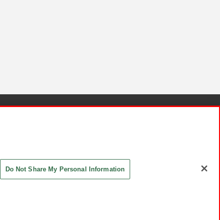
針と検証結果
お取引先さまとともに
お問い合わせ
Do Not Share My Personal Information
ASHIKI Co., Ltd. All Rights Reserved.