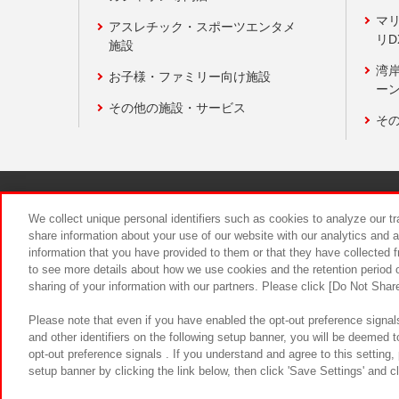
マ
アスレチック・スポーツエンタメ
リD
施設
湾
お子様・ファミリー向け施設
ーン
その他の施設・サービス
そ
関連会社
サステナビリティ
We collect unique personal identifiers such as cookies to analyze our t
share information about your use of our website with our analytics and 
information that you have provided to them or that they have collected f
食品のご提
to see more details about how we use cookies and the retention period o
sharing of your information with our partners. Please click [Do Not Shar
Please note that even if you have enabled the opt-out preference signals
and other identifiers on the following setup banner, you will be deemed 
opt-out preference signals . If you understand and agree to this setting
setup banner by clicking the link below, then click 'Save Settings' and c
©Bandai Namco Amusement Inc.
©Ba