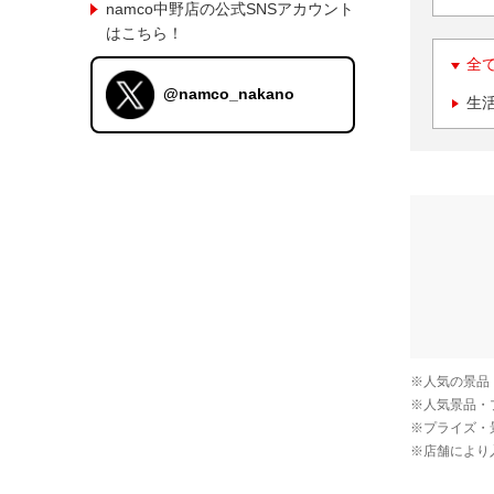
namco中野店の公式SNSアカウント
はこちら！
全
@namco_nakano
生