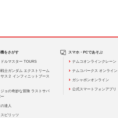
ム機をさがす
スマホ・PCであそぶ
ドルマスター TOURS
ナムコオンラインクレーン
動戦士ガンダム エクストリーム
ナムコパークス オンライ
ーサス２ インフィニットブース
ガシャポンオンライン
公式スマートフォンアプリ
ョジョの奇妙な冒険 ラストサバ
バー
鼓の達人
りスピリッツ