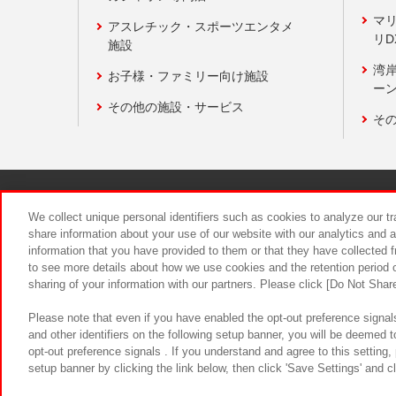
マ
アスレチック・スポーツエンタメ
リD
施設
湾
お子様・ファミリー向け施設
ーン
その他の施設・サービス
そ
関連会社
サステナビリティ
We collect unique personal identifiers such as cookies to analyze our t
share information about your use of our website with our analytics and 
information that you have provided to them or that they have collected f
食品のご提
to see more details about how we use cookies and the retention period o
sharing of your information with our partners. Please click [Do Not Shar
Please note that even if you have enabled the opt-out preference signals
and other identifiers on the following setup banner, you will be deemed 
opt-out preference signals . If you understand and agree to this setting
setup banner by clicking the link below, then click 'Save Settings' and c
©Bandai Namco Amusement Inc.
©Ba