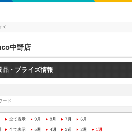
イズ
mco中野店
景品・プライズ情報
月
全て表示
9月
8月
7月
6月
週
全て表示
5週
4週
3週
2週
1週