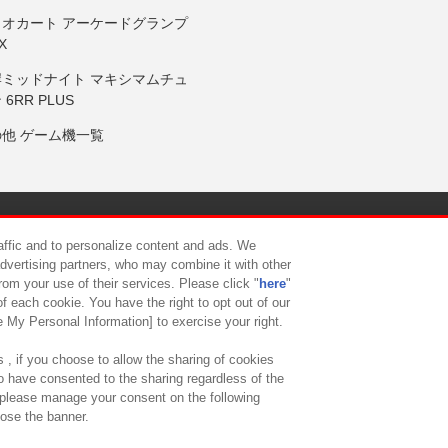
リオカート アーケードグランプ
X
岸ミッドナイト マキシマムチュ
 6RR PLUS
の他 ゲーム機一覧
サイトポリシー
プライバシーポリシー
ウェブアクセシビリティ方
raffic and to personalize content and ads. We
advertising partners, who may combine it with other
rom your use of their services. Please click "
here
"
供について
カスタマーハラスメント対応方針
よくあるご質問・
f each cookie. You have the right to opt out of our
e My Personal Information] to exercise your right.
 , if you choose to allow the sharing of cookies
to have consented to the sharing regardless of the
, please manage your consent on the following
lose the banner.
ndai Namco Amusement Lab Inc.
©Bandai Namco Experience Inc.
©HANAY