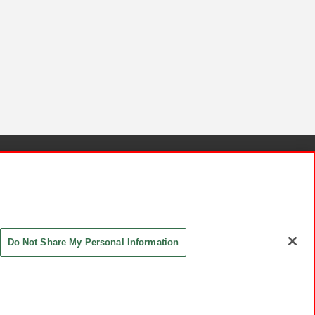
針と検証結果
お取引先さまとともに
お問い合わせ
Do Not Share My Personal Information
ASHIKI Co., Ltd. All Rights Reserved.