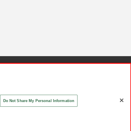
針と検証結果
お取引先さまとともに
お問い合わせ
Do Not Share My Personal Information
ASHIKI Co., Ltd. All Rights Reserved.