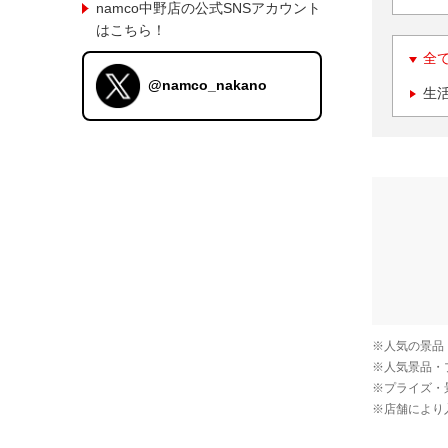
namco中野店の公式SNSアカウント
はこちら！
全
@namco_nakano
生