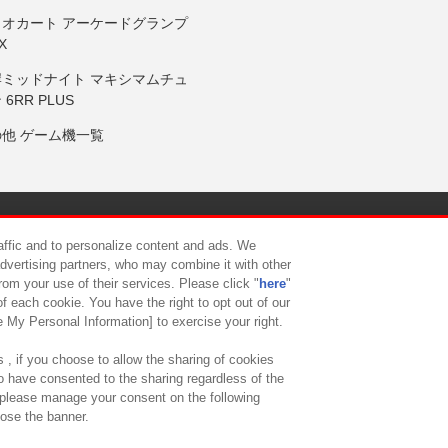
リオカート アーケードグランプ
X
岸ミッドナイト マキシマムチュ
 6RR PLUS
の他 ゲーム機一覧
サイトポリシー
プライバシーポリシー
ウェブアクセシビリティ方
raffic and to personalize content and ads. We
advertising partners, who may combine it with other
rom your use of their services. Please click "
here
"
供について
カスタマーハラスメント対応方針
よくあるご質問・
f each cookie. You have the right to opt out of our
e My Personal Information] to exercise your right.
 , if you choose to allow the sharing of cookies
to have consented to the sharing regardless of the
, please manage your consent on the following
lose the banner.
ndai Namco Amusement Lab Inc.
©Bandai Namco Experience Inc.
©HANAY