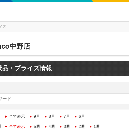
イズ
mco中野店
景品・プライズ情報
月
全て表示
9月
8月
7月
6月
週
全て表示
5週
4週
3週
2週
1週