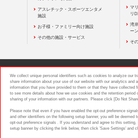
マ
アスレチック・スポーツエンタメ
リD
施設
湾
お子様・ファミリー向け施設
ーン
その他の施設・サービス
そ
関連会社
サステナビリティ
We collect unique personal identifiers such as cookies to analyze our t
share information about your use of our website with our analytics and 
information that you have provided to them or that they have collected f
食品のご提
to see more details about how we use cookies and the retention period o
sharing of your information with our partners. Please click [Do Not Shar
Please note that even if you have enabled the opt-out preference signals
and other identifiers on the following setup banner, you will be deemed 
opt-out preference signals . If you understand and agree to this setting
setup banner by clicking the link below, then click 'Save Settings' and c
©Bandai Namco Amusement Inc.
©Ba