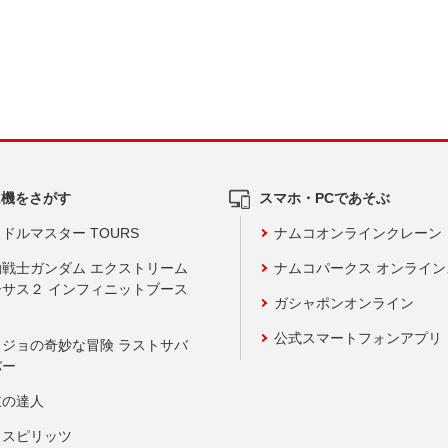
ム機をさがす
スマホ・PCであそぶ
ドルマスター TOURS
ナムコオンラインクレーン
動戦士ガンダム エクストリーム
ナムコパークス オンライ
ーサス２ インフィニットブース
ガシャポンオンライン
公式スマートフォンアプリ
ョジョの奇妙な冒険 ラストサバ
バー
鼓の達人
りスピリッツ