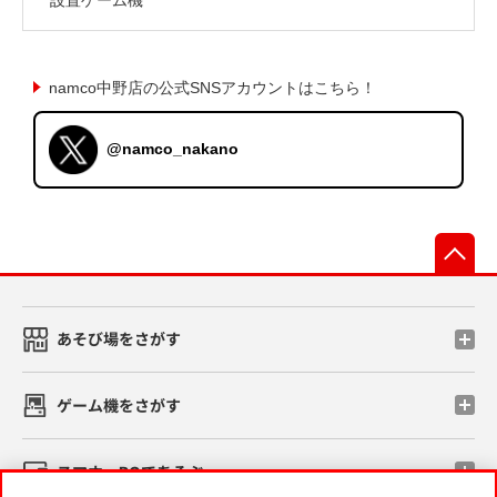
namco中野店の公式SNSアカウントはこちら！
@namco_nakano
先
あそび場をさがす
ゲーム機をさがす
スマホ・PCであそぶ