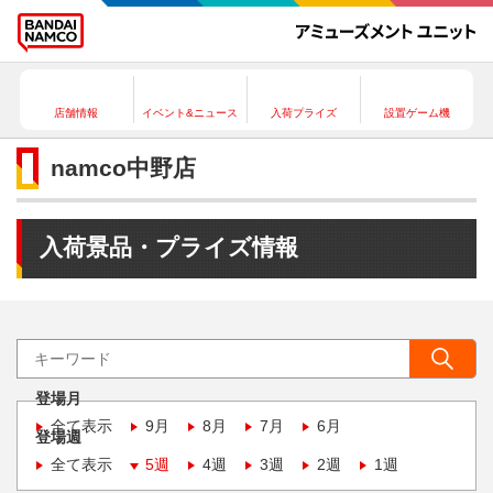
店舗情報
イベント&ニュース
入荷プライズ
設置ゲーム機
namco中野店
入荷景品・プライズ情報
登場月
全て表示
9月
8月
7月
6月
登場週
全て表示
5週
4週
3週
2週
1週