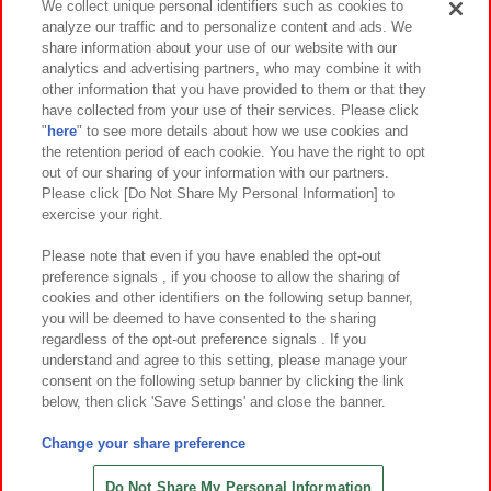
We collect unique personal identifiers such as cookies to
analyze our traffic and to personalize content and ads. We
イベント・キャンペーン
share information about your use of our website with our
analytics and advertising partners, who may combine it with
other information that you have provided to them or that they
have collected from your use of their services. Please click
"
here
" to see more details about how we use cookies and
関連会社
サステナビリティ
サイトポリシー
the retention period of each cookie. You have the right to opt
out of our sharing of your information with our partners.
プライバシーポリシー
ウェブアクセシビリティ方針と検証結果
Please click [Do Not Share My Personal Information] to
exercise your right.
お取引先さまとともに
食品のご提供について
カスタマーハラスメント対応方針
よくあるご質問・お問い合わせ
Please note that even if you have enabled the opt-out
preference signals , if you choose to allow the sharing of
cookies and other identifiers on the following setup banner,
you will be deemed to have consented to the sharing
regardless of the opt-out preference signals . If you
understand and agree to this setting, please manage your
consent on the following setup banner by clicking the link
below, then click 'Save Settings' and close the banner.
©Bandai Namco Amusement Inc.
©Bandai Namco Amusement Lab Inc.
Change your share preference
©Bandai Namco Experience Inc.
©HANAYASHIKI Co., Ltd. All Rights Reserved.
Do Not Share My Personal Information