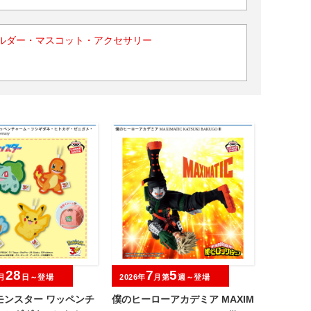
ルダー・マスコット・アクセサリー
28
7
5
月
日～登場
2026年
月第
週～登場
モンスター ワッペンチ
僕のヒーローアカデミア MAXIM