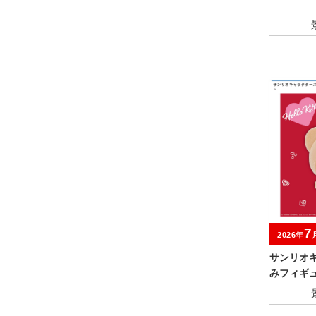
7
2026年
サンリオ
みフィギ
ティベアve