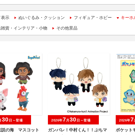
て表示
ぬいぐるみ・クッション
フィギュア・ホビー
キーホ
活雑貨・インテリア・小物
その他景品
30
7
30
7
月
日～登場
2026年
月
日～登場
2026年
伝説の海 マスコット
ガンバレ！中村くん！！ぷちマ
ポケット