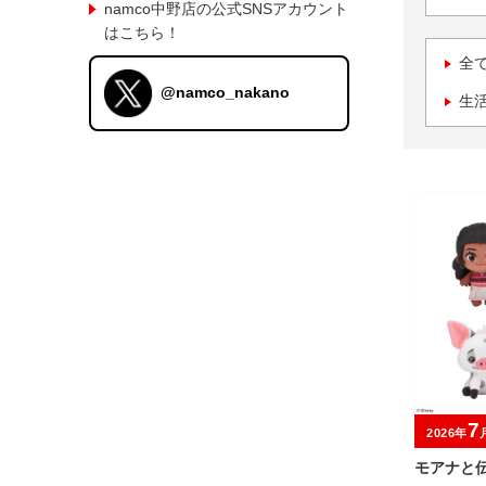
namco中野店の公式SNSアカウント
はこちら！
全
@namco_nakano
生
7
2026年
モアナと