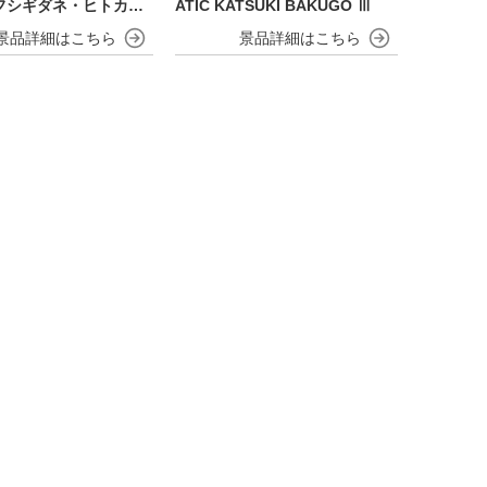
フシギダネ・ヒトカ
ATIC KATSUKI BAKUGO Ⅲ
メ・ピカチュウ～30t
rsary