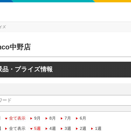
イズ
mco中野店
景品・プライズ情報
月
全て表示
9月
8月
7月
6月
週
全て表示
5週
4週
3週
2週
1週