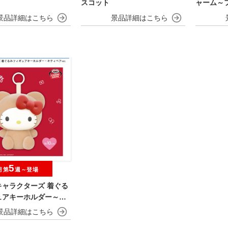
スコット
ャーム～
ゲ・ゼニガ
h Annive
5
月第
週～登場
キャラクターズ 着ぐる
ュアキーホルダー～キ
r.～