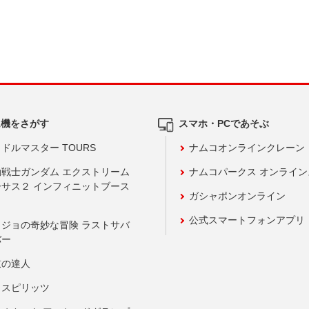
ム機をさがす
スマホ・PCであそぶ
ドルマスター TOURS
ナムコオンラインクレーン
動戦士ガンダム エクストリーム
ナムコパークス オンライ
ーサス２ インフィニットブース
ガシャポンオンライン
公式スマートフォンアプリ
ョジョの奇妙な冒険 ラストサバ
バー
鼓の達人
りスピリッツ