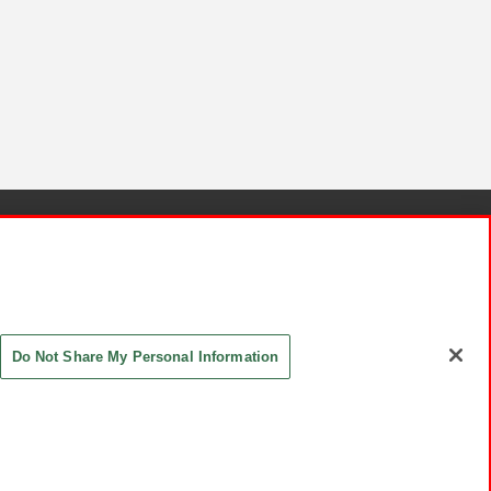
針と検証結果
お取引先さまとともに
お問い合わせ
Do Not Share My Personal Information
ASHIKI Co., Ltd. All Rights Reserved.