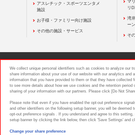
マ
アスレチック・スポーツエンタメ
リD
施設
湾
お子様・ファミリー向け施設
ーン
その他の施設・サービス
そ
関連会社
サステナビリティ
We collect unique personal identifiers such as cookies to analyze our t
share information about your use of our website with our analytics and 
information that you have provided to them or that they have collected f
食品のご提
to see more details about how we use cookies and the retention period o
sharing of your information with our partners. Please click [Do Not Shar
Please note that even if you have enabled the opt-out preference signals
and other identifiers on the following setup banner, you will be deemed 
opt-out preference signals . If you understand and agree to this setting
setup banner by clicking the link below, then click 'Save Settings' and c
©Bandai Namco Amusement Inc.
©Ba
Change your share preference