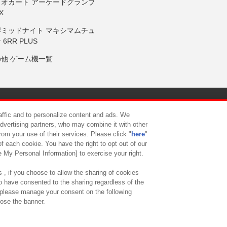
リオカート アーケードグランプ
X
岸ミッドナイト マキシマムチュ
 6RR PLUS
の他 ゲーム機一覧
サイトポリシー
プライバシーポリシー
ウェブアクセシビリティ方
raffic and to personalize content and ads. We
advertising partners, who may combine it with other
rom your use of their services. Please click "
here
"
供について
カスタマーハラスメント対応方針
よくあるご質問・
f each cookie. You have the right to opt out of our
e My Personal Information] to exercise your right.
 , if you choose to allow the sharing of cookies
to have consented to the sharing regardless of the
, please manage your consent on the following
lose the banner.
ndai Namco Amusement Lab Inc.
©Bandai Namco Experience Inc.
©HANAY