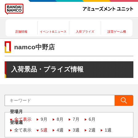
店舗情報
イベント&ニュース
入荷プライズ
設置ゲーム機
namco中野店
入荷景品・プライズ情報
登場月
全て表示
9月
8月
7月
6月
登場週
全て表示
5週
4週
3週
2週
1週