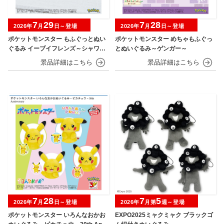
7
29
7
28
2026年
月
日～登場
2026年
月
日～登場
ポケットモンスター もふぐっとぬい
ポケットモンスター めちゃもふぐっ
ぐるみ イーブイフレンズ～シャワー
とぬいぐるみ～ゲンガー～
ズ・グレイシア～おひるねver.
7
28
7
5
2026年
月
日～登場
2026年
月第
週～登場
ポケットモンスター いろんなおかお
EXPO2025ミャクミャク ブラックゴ