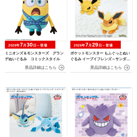
7
30
7
29
2026年
月
日～登場
2026年
月
日～登場
ミニオンズ＆モンスターズ グラン
ポケットモンスター もふぐっとぬい
デぬいぐるみ コミックスタイル
ぐるみ イーブイフレンズ～サンダー
ス・ブースター～おひるねver.