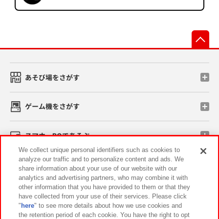
先
あそび場をさがす
ゲーム機をさがす
スマホ・PCであそぶ
We collect unique personal identifiers such as cookies to
analyze our traffic and to personalize content and ads. We
イベント・キャンペーン
share information about your use of our website with our
analytics and advertising partners, who may combine it with
other information that you have provided to them or that they
have collected from your use of their services. Please click
"
here
" to see more details about how we use cookies and
関連会社
サステナビリティ
サイトポリシー
the retention period of each cookie. You have the right to opt