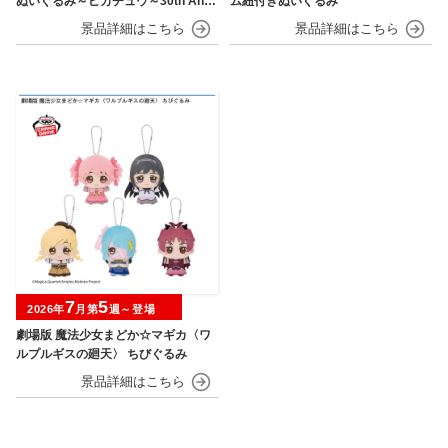
ぬいぐるみ～ピカチュウ～30th Anni
ム紐付きぬいぐるみ
versary
7
5
2026年
月第
週～登場
劇場版 魔法少女まどか☆マギカ〈ワ
ルプルギスの廻天〉 ちびぐるみ