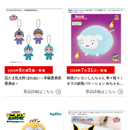
8
5
7
31
2026年
月第
週～登場
2026年
月
日～登場
忍たま乱太郎 ほわぬい～学級委員長
映画クレヨンしんちゃん 奇々怪々！
委員会～
オラの妖怪バケ～ション めちゃもふ
ぐっとぬいぐるみ シロ