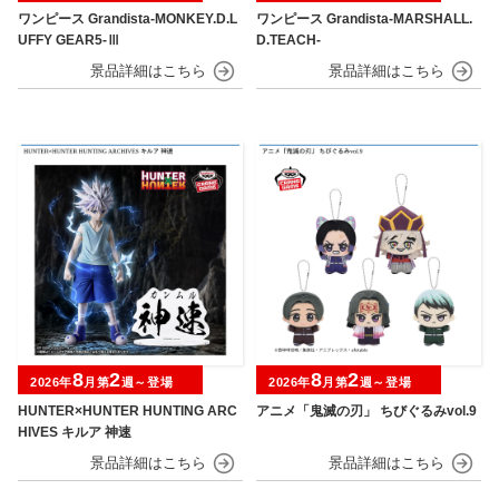
ワンピース Grandista-MONKEY.D.L
ワンピース Grandista-MARSHALL.
UFFY GEAR5-Ⅲ
D.TEACH-
8
2
8
2
2026年
月第
週～登場
2026年
月第
週～登場
HUNTER×HUNTER HUNTING ARC
アニメ「鬼滅の刃」 ちびぐるみvol.9
HIVES キルア 神速