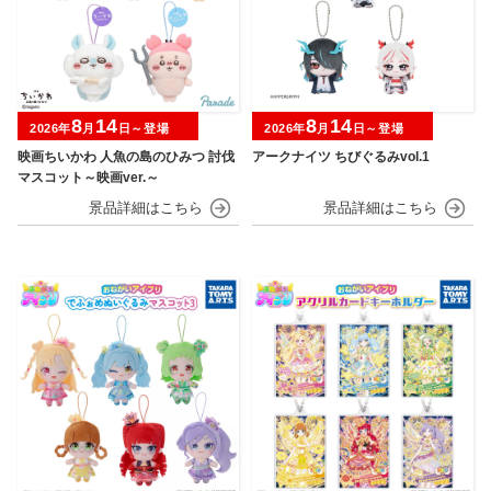
8
14
8
14
2026年
月
日～登場
2026年
月
日～登場
映画ちいかわ 人魚の島のひみつ 討伐
アークナイツ ちびぐるみvol.1
マスコット～映画ver.～