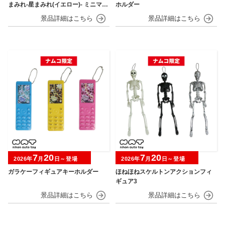
まみれ-星まみれ(イエロー)- ミニマス
ホルダー
コット
7
20
7
20
2026年
月
日～登場
2026年
月
日～登場
ガラケーフィギュアキーホルダー
ほねほねスケルトンアクションフィ
ギュア3