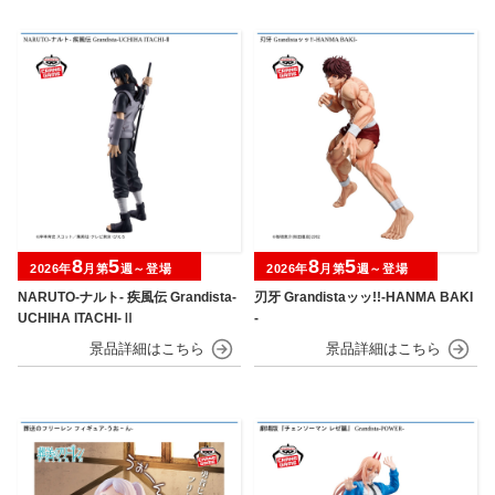
8
5
8
5
2026年
月第
週～登場
2026年
月第
週～登場
NARUTO-ナルト- 疾風伝 Grandista-
刃牙 Grandistaッッ!!-HANMA BAKI
UCHIHA ITACHI-Ⅱ
-