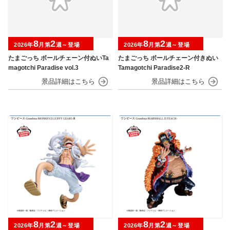
8
2
8
2
2026年
月第
週～登場
2026年
月第
週～登場
たまごっち ボールチェーン付ぬいTa
たまごっち ボールチェーン付きぬい
magotchi Paradise vol.3
Tamagotchi Paradise2-R
8
2
8
2
2026年
月第
週～登場
2026年
月第
週～登場