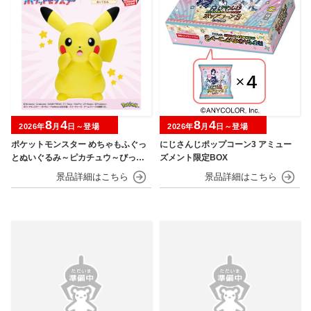
8
4
8
4
2026年
月
日～登場
2026年
月
日～登場
ポケットモンスター めちゃもふぐっ
にじさんじポップコーン3 アミュー
とぬいぐるみ～ピカチュウ～びっく
ズメント限定BOX
りver.