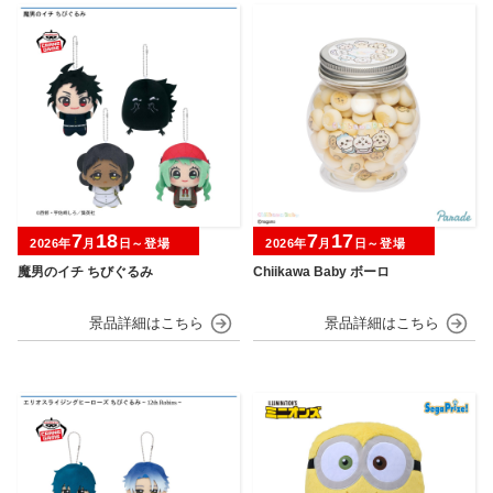
7
18
7
17
2026年
月
日～登場
2026年
月
日～登場
魔男のイチ ちびぐるみ
Chiikawa Baby ボーロ