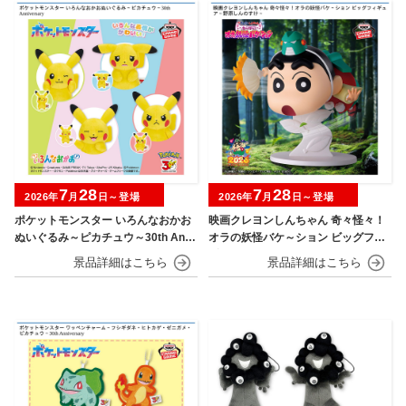
7
28
7
28
2026年
月
日～登場
2026年
月
日～登場
ポケットモンスター いろんなおかお
映画クレヨンしんちゃん 奇々怪々！
ぬいぐるみ～ピカチュウ～30th Anni
オラの妖怪バケ～ション ビッグフィ
versary
ギュア～野原しんのすけ～