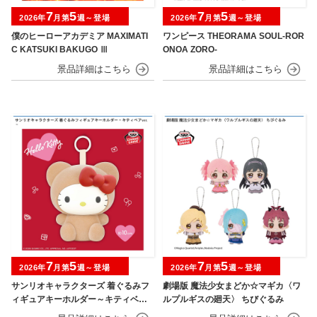
7
5
7
5
2026年
月第
週～登場
2026年
月第
週～登場
僕のヒーローアカデミア MAXIMATI
ワンピース THEORAMA SOUL-ROR
C KATSUKI BAKUGO Ⅲ
ONOA ZORO-
7
5
7
5
2026年
月第
週～登場
2026年
月第
週～登場
サンリオキャラクターズ 着ぐるみフ
劇場版 魔法少女まどか☆マギカ〈ワ
ィギュアキーホルダー～キティベアv
ルプルギスの廻天〉 ちびぐるみ
er.～