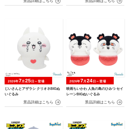
7
25
7
24
2026年
月
日～登場
2026年
月
日～登場
じいさんとアザラシ クリオネBIGぬ
映画ちいかわ 人魚の島のひみつ セイ
いぐるみ
レーンBIGぬいぐるみ