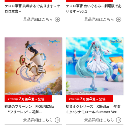
ケロロ軍曹 共鳴するであります～ケ
ケロロ軍曹 ぬいぐるみ～劇場版であ
ロロ軍曹～
ります～vol.1
7
4
7
4
2026年
月第
週～登場
2026年
月第
週～登場
葬送のフリーレン FIGURIZMα
初音ミクシリーズ XStellar ‐初音
“フリーレン”～花舞～
ミク×シナモロール‐Summer Ver.