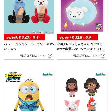
8
2
7
31
2026年
月第
週～登場
2026年
月
日～登場
パペットスンスン ベーカリーBIGぬ
映画クレヨンしんちゃん 奇々怪々！
いぐるみ
オラの妖怪バケ～ション めちゃもふ
ぐっとぬいぐるみ シロ