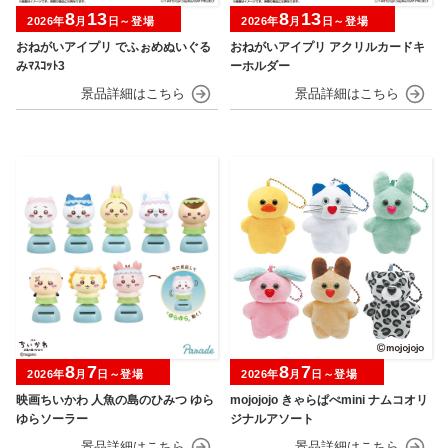
8
13
8
13
2026年
月
日～登場
2026年
月
日～登場
おねがいアイプリ でふぉめぬいぐる
おねがいアイプリ アクリルカードキ
みﾏｽｺｯﾄ3
ーホルダー
8
7
8
7
2026年
月
日～登場
2026年
月
日～登場
映画ちいかわ 人魚の島のひみつ ゆら
mojojojo きゃらぱぺmini ナムコオリ
ゆらソーラー
ジナルアソート