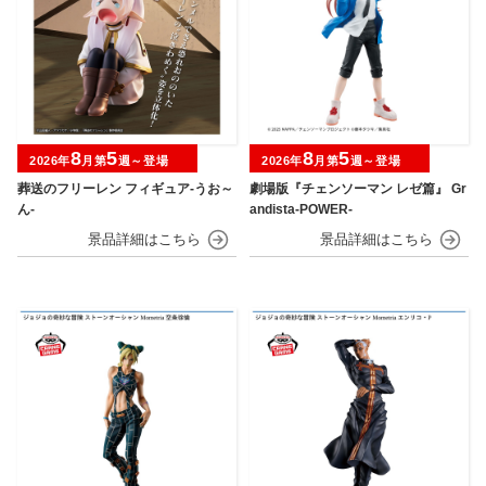
8
5
8
5
2026年
月第
週～登場
2026年
月第
週～登場
葬送のフリーレン フィギュア-うお～
劇場版『チェンソーマン レゼ篇』 Gr
ん-
andista-POWER-