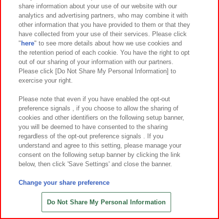
share information about your use of our website with our
7
17
7
17
2026年
月
日～登場
2026年
月
日～登場
analytics and advertising partners, who may combine it with
other information that you have provided to them or that they
ミニオン ぬいぐるみ ノーマルVer.
ウッディ 赤いほっぺ 寝そべり
have collected from your use of their services. Please click
スーパーラージぬいぐるみ
"
here
" to see more details about how we use cookies and
the retention period of each cookie. You have the right to opt
out of our sharing of your information with our partners.
Please click [Do Not Share My Personal Information] to
exercise your right.
Please note that even if you have enabled the opt-out
preference signals , if you choose to allow the sharing of
cookies and other identifiers on the following setup banner,
you will be deemed to have consented to the sharing
regardless of the opt-out preference signals . If you
understand and agree to this setting, please manage your
consent on the following setup banner by clicking the link
below, then click 'Save Settings' and close the banner.
Change your share preference
7
17
7
17
2026年
月
日～登場
2026年
月
日～登場
バズ・ライトイヤー スーパーラー
ミニオン スーパーラージぬいぐる
Do Not Share My Personal Information
ジぬいぐるみ
み ボブ&ティム