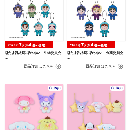
7
4
7
4
2026年
月第
週～登場
2026年
月第
週～登場
忍たま乱太郎 ほわぬい～生物委員会
忍たま乱太郎 ほわぬい～火薬委員会
～
～