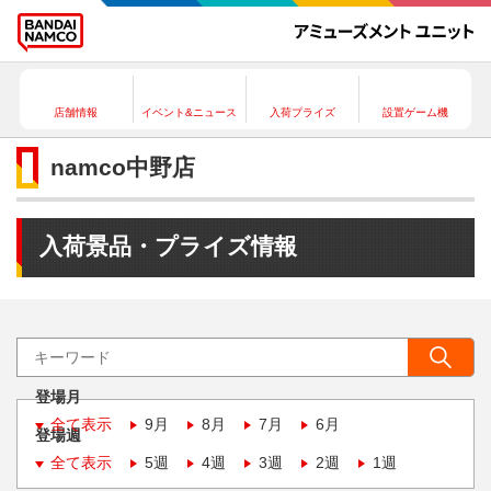
店舗情報
イベント&ニュース
入荷プライズ
設置ゲーム機
namco中野店
入荷景品・プライズ情報
登場月
全て表示
9月
8月
7月
6月
登場週
全て表示
5週
4週
3週
2週
1週