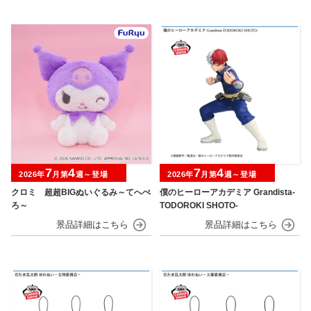
7
4
7
4
2026年
月第
週～登場
2026年
月第
週～登場
クロミ 超超BIGぬいぐるみ～てへぺ
僕のヒーローアカデミア Grandista-
ろ～
TODOROKI SHOTO-