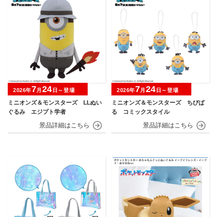
7
24
7
24
2026年
月
日～登場
2026年
月
日～登場
ミニオンズ＆モンスターズ LLぬい
ミニオンズ＆モンスターズ ちびぱ
ぐるみ エジプト学者
る コミックスタイル