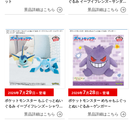
ット
ぐるみ イーブイフレンズ～サンダー
ス・ブースター～おひるねver.
7
29
7
28
2026年
月
日～登場
2026年
月
日～登場
ポケットモンスター もふぐっとぬい
ポケットモンスター めちゃもふぐっ
ぐるみ イーブイフレンズ～シャワー
とぬいぐるみ～ゲンガー～
ズ・グレイシア～おひるねver.