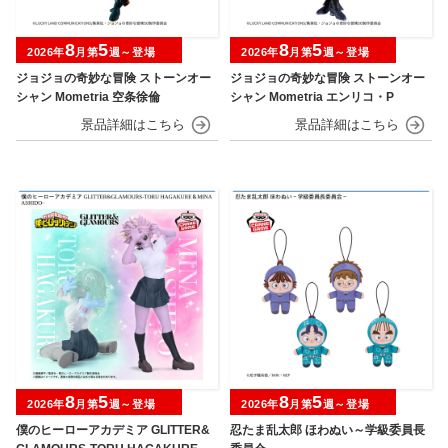
8
5
8
5
2026年
月第
週～登場
2026年
月第
週～登場
ジョジョの奇妙な冒険 ストーンオー
ジョジョの奇妙な冒険 ストーンオー
シャン Mometria 空条徐倫
シャン Mometria エンリコ・P
8
5
8
5
2026年
月第
週～登場
2026年
月第
週～登場
僕のヒーローアカデミア GLITTER&
忍たま乱太郎 ほわぬい～学級委員長