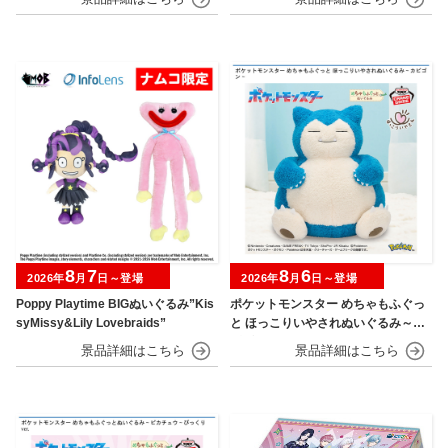
8
7
8
6
2026年
月
日～登場
2026年
月
日～登場
Poppy Playtime BIGぬいぐるみ”Kis
ポケットモンスター めちゃもふぐっ
syMissy&Lily Lovebraids”
と ほっこりいやされぬいぐるみ～カ
ビゴン～