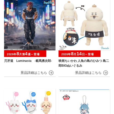
8
4
8
14
2026年
月第
週～登場
2026年
月
日～登場
刃牙道 Luminasta ‐範馬勇次郎‐
映画ちいかわ 人魚の島のひみつ 島二
郎BIGぬいぐるみ