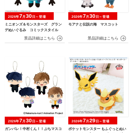
7
30
7
30
2026年
月
日～登場
2026年
月
日～登場
ミニオンズ＆モンスターズ グラン
モアナと伝説の海 マスコット
デぬいぐるみ コミックスタイル
7
30
7
29
2026年
月
日～登場
2026年
月
日～登場
ガンバレ！中村くん！！ぷちマスコ
ポケットモンスター もふぐっとぬい