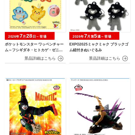
7
28
7
5
2026年
月
日～登場
2026年
月第
週～登場
ポケットモンスター ワッペンチャー
EXPO2025ミャクミャク ブラックゴ
ム～フシギダネ・ヒトカゲ・ゼニガ
ム紐付きぬいぐるみ
メ・ピカチュウ～30th Anniversary