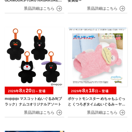
GLAMOURS-TORU HAGAKURE＆
委員会～
MINA ASHIDO-
8
20
8
18
2026年
月
日～登場
2026年
月
日～登場
mojojojo マスコットぬいぐるみ9(ブ
ポケットモンスター めちゃもふぐっ
ラック）ナムコオリジナルアソート
と くつろぎタイムぬいぐるみ～ヤド
ン～