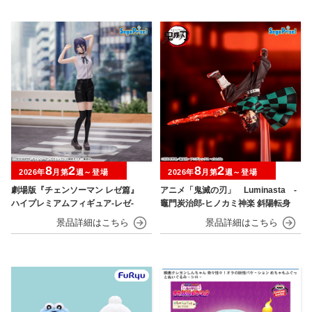
8
2
8
2
2026年
月第
週～登場
2026年
月第
週～登場
劇場版『チェンソーマン レゼ篇』
アニメ「鬼滅の刃」 Luminasta ‐
ハイプレミアムフィギュア‐レゼ‐
竈門炭治郎‐ヒノカミ神楽 斜陽転身