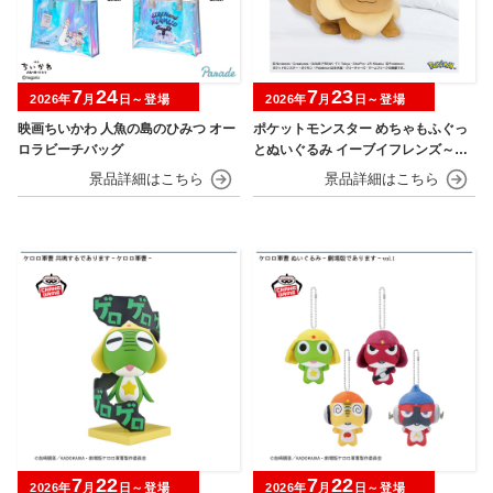
7
24
7
23
2026年
月
日～登場
2026年
月
日～登場
映画ちいかわ 人魚の島のひみつ オー
ポケットモンスター めちゃもふぐっ
ロラビーチバッグ
とぬいぐるみ イーブイフレンズ～イ
ーブイ～おひるねver.
7
22
7
22
2026年
月
日～登場
2026年
月
日～登場