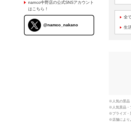
namco中野店の公式SNSアカウント
はこちら！
全
@namco_nakano
生