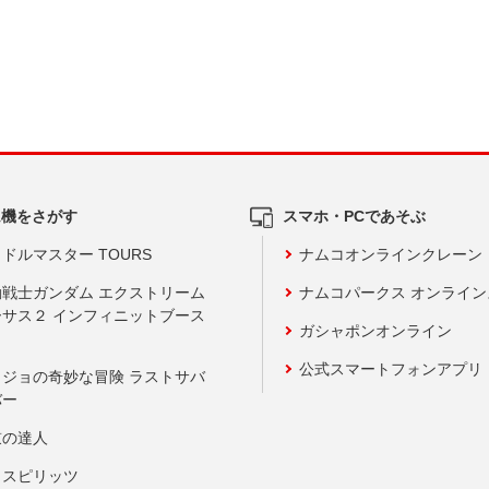
ム機をさがす
スマホ・PCであそぶ
ドルマスター TOURS
ナムコオンラインクレーン
動戦士ガンダム エクストリーム
ナムコパークス オンライ
ーサス２ インフィニットブース
ガシャポンオンライン
公式スマートフォンアプリ
ョジョの奇妙な冒険 ラストサバ
バー
鼓の達人
りスピリッツ