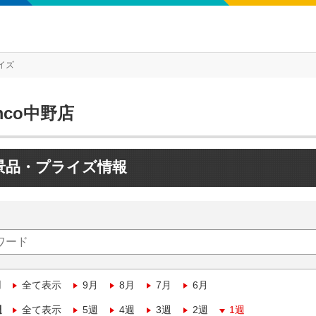
イズ
mco中野店
景品・プライズ情報
月
全て表示
9月
8月
7月
6月
週
全て表示
5週
4週
3週
2週
1週