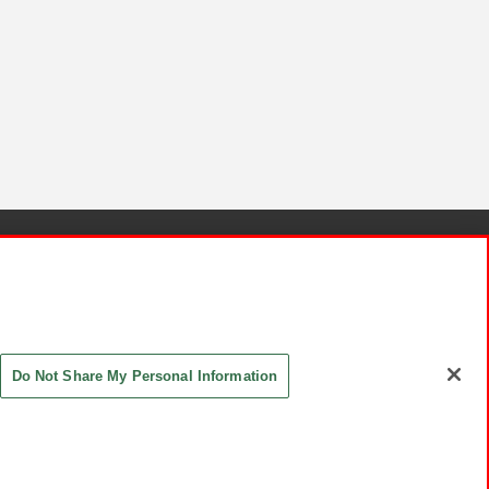
針と検証結果
お取引先さまとともに
お問い合わせ
Do Not Share My Personal Information
ASHIKI Co., Ltd. All Rights Reserved.