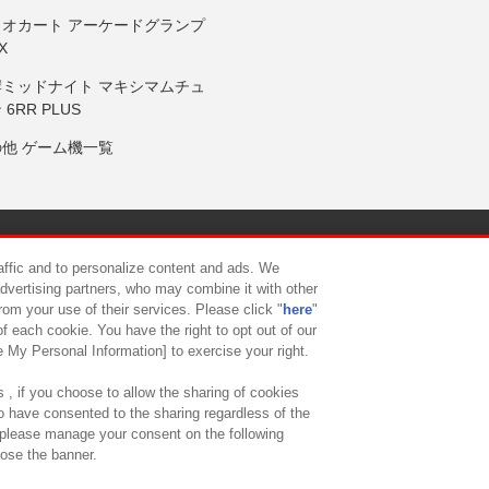
リオカート アーケードグランプ
X
岸ミッドナイト マキシマムチュ
 6RR PLUS
の他 ゲーム機一覧
サイトポリシー
プライバシーポリシー
ウェブアクセシビリティ方
raffic and to personalize content and ads. We
advertising partners, who may combine it with other
rom your use of their services. Please click "
here
"
供について
カスタマーハラスメント対応方針
よくあるご質問・
f each cookie. You have the right to opt out of our
e My Personal Information] to exercise your right.
 , if you choose to allow the sharing of cookies
to have consented to the sharing regardless of the
, please manage your consent on the following
lose the banner.
ndai Namco Amusement Lab Inc.
©Bandai Namco Experience Inc.
©HANAY