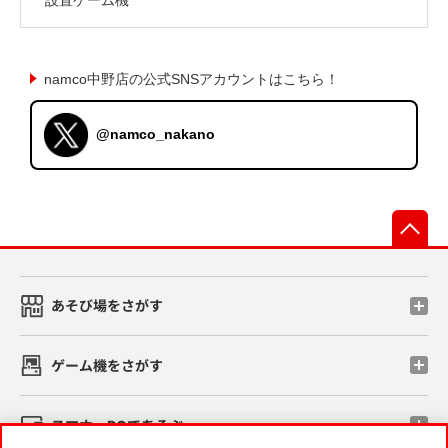
namco中野店の公式SNSアカウントはこちら！
@namco_nakano
先
あそび場をさがす
ゲーム機をさがす
スマホ・PCであそぶ