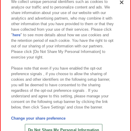
We collect unique personal identifiers such as cookies to
analyze our traffic and to personalize content and ads. We
イベント・キャンペーン
share information about your use of our website with our
analytics and advertising partners, who may combine it with
other information that you have provided to them or that they
have collected from your use of their services. Please click
"
here
" to see more details about how we use cookies and
関連会社
サステナビリティ
サイトポリシー
the retention period of each cookie. You have the right to opt
out of our sharing of your information with our partners.
プライバシーポリシー
ウェブアクセシビリティ方針と検証結果
Please click [Do Not Share My Personal Information] to
exercise your right.
お取引先さまとともに
食品のご提供について
カスタマーハラスメント対応方針
よくあるご質問・お問い合わせ
Please note that even if you have enabled the opt-out
preference signals , if you choose to allow the sharing of
cookies and other identifiers on the following setup banner,
you will be deemed to have consented to the sharing
regardless of the opt-out preference signals . If you
understand and agree to this setting, please manage your
consent on the following setup banner by clicking the link
below, then click 'Save Settings' and close the banner.
©Bandai Namco Amusement Inc.
©Bandai Namco Amusement Lab Inc.
Change your share preference
©Bandai Namco Experience Inc.
©HANAYASHIKI Co., Ltd. All Rights Reserved.
Do Not Share My Personal Information