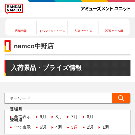
店舗情報
イベント&ニュース
入荷プライズ
設置ゲーム機
namco中野店
入荷景品・プライズ情報
登場月
全て表示
9月
8月
7月
6月
登場週
全て表示
5週
4週
3週
2週
1週