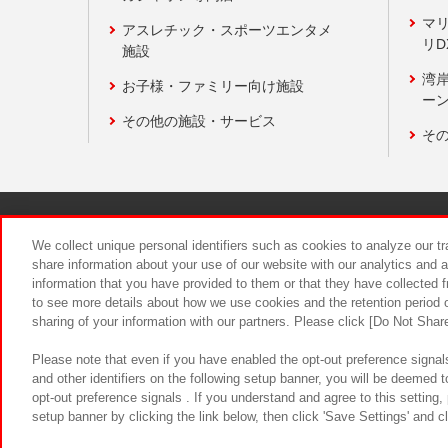
マ
アスレチック・スポーツエンタメ
リD
施設
湾
お子様・ファミリー向け施設
ーン
その他の施設・サービス
そ
関連会社
サステナビリティ
We collect unique personal identifiers such as cookies to analyze our t
share information about your use of our website with our analytics and 
information that you have provided to them or that they have collected f
食品のご提
to see more details about how we use cookies and the retention period o
sharing of your information with our partners. Please click [Do Not Shar
Please note that even if you have enabled the opt-out preference signals
and other identifiers on the following setup banner, you will be deemed 
opt-out preference signals . If you understand and agree to this setting
setup banner by clicking the link below, then click 'Save Settings' and c
©Bandai Namco Amusement Inc.
©Ba