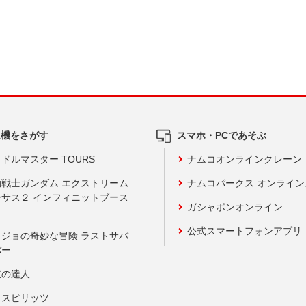
ム機をさがす
スマホ・PCであそぶ
ドルマスター TOURS
ナムコオンラインクレーン
動戦士ガンダム エクストリーム
ナムコパークス オンライ
ーサス２ インフィニットブース
ガシャポンオンライン
公式スマートフォンアプリ
ョジョの奇妙な冒険 ラストサバ
バー
鼓の達人
りスピリッツ