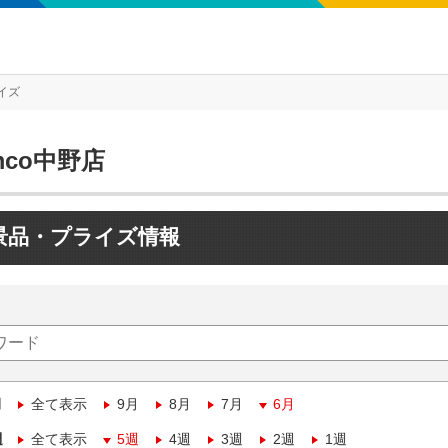
イズ
mco中野店
景品・プライズ情報
月
全て表示
9月
8月
7月
6月
週
全て表示
5週
4週
3週
2週
1週