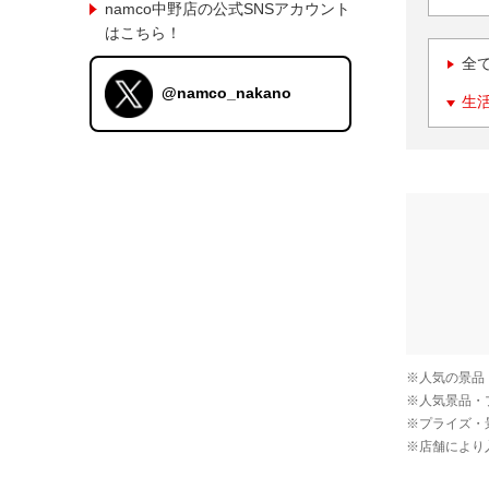
namco中野店の公式SNSアカウント
はこちら！
全
@namco_nakano
生