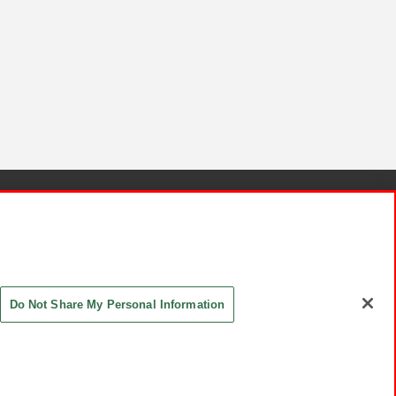
針と検証結果
お取引先さまとともに
お問い合わせ
Do Not Share My Personal Information
ASHIKI Co., Ltd. All Rights Reserved.