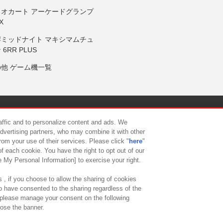
リオカート アーケードグランプ
X
岸ミッドナイト マキシマムチュ
 6RR PLUS
の他 ゲーム機一覧
サイトポリシー
プライバシーポリシー
ウェブアクセシビリティ方
raffic and to personalize content and ads. We
advertising partners, who may combine it with other
rom your use of their services. Please click "
here
"
供について
カスタマーハラスメント対応方針
よくあるご質問・
f each cookie. You have the right to opt out of our
e My Personal Information] to exercise your right.
 , if you choose to allow the sharing of cookies
to have consented to the sharing regardless of the
, please manage your consent on the following
lose the banner.
ndai Namco Amusement Lab Inc.
©Bandai Namco Experience Inc.
©HANAY