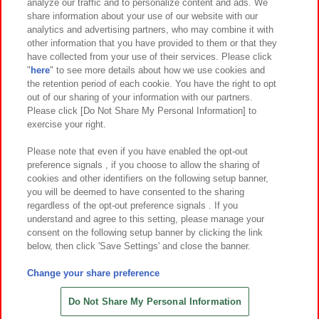
analyze our traffic and to personalize content and ads. We
イベント・キャンペーン
share information about your use of our website with our
analytics and advertising partners, who may combine it with
other information that you have provided to them or that they
have collected from your use of their services. Please click
"
here
" to see more details about how we use cookies and
関連会社
サステナビリティ
サイトポリシー
the retention period of each cookie. You have the right to opt
out of our sharing of your information with our partners.
プライバシーポリシー
ウェブアクセシビリティ方針と検証結果
Please click [Do Not Share My Personal Information] to
exercise your right.
お取引先さまとともに
食品のご提供について
カスタマーハラスメント対応方針
よくあるご質問・お問い合わせ
Please note that even if you have enabled the opt-out
preference signals , if you choose to allow the sharing of
cookies and other identifiers on the following setup banner,
you will be deemed to have consented to the sharing
regardless of the opt-out preference signals . If you
understand and agree to this setting, please manage your
consent on the following setup banner by clicking the link
below, then click 'Save Settings' and close the banner.
©Bandai Namco Amusement Inc.
©Bandai Namco Amusement Lab Inc.
Change your share preference
©Bandai Namco Experience Inc.
©HANAYASHIKI Co., Ltd. All Rights Reserved.
Do Not Share My Personal Information