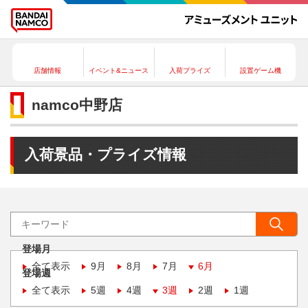
店舗情報
イベント&ニュース
入荷プライズ
設置ゲーム機
namco中野店
入荷景品・プライズ情報
登場月
全て表示
9月
8月
7月
6月
登場週
全て表示
5週
4週
3週
2週
1週