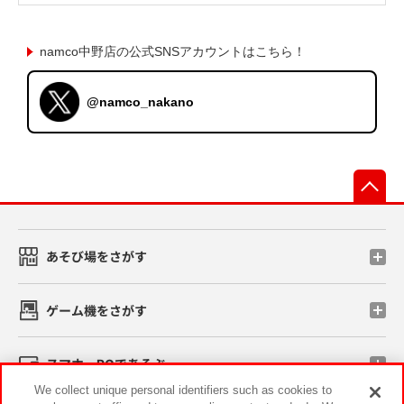
namco中野店の公式SNSアカウントはこちら！
@namco_nakano
先
あそび場をさがす
ゲーム機をさがす
スマホ・PCであそぶ
We collect unique personal identifiers such as cookies to