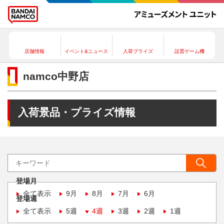
店舗情報
イベント&ニュース
入荷プライズ
設置ゲーム機
namco中野店
入荷景品・プライズ情報
登場月
全て表示
9月
8月
7月
6月
登場週
全て表示
5週
4週
3週
2週
1週