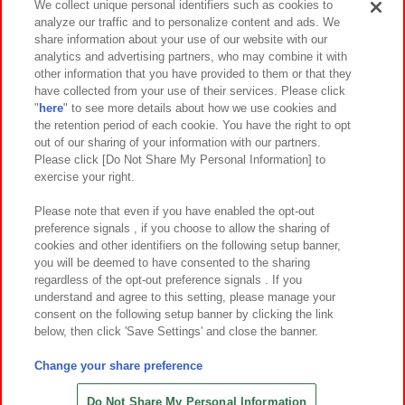
We collect unique personal identifiers such as cookies to
analyze our traffic and to personalize content and ads. We
イベント・キャンペーン
share information about your use of our website with our
analytics and advertising partners, who may combine it with
other information that you have provided to them or that they
have collected from your use of their services. Please click
"
here
" to see more details about how we use cookies and
関連会社
サステナビリティ
サイトポリシー
the retention period of each cookie. You have the right to opt
out of our sharing of your information with our partners.
プライバシーポリシー
ウェブアクセシビリティ方針と検証結果
Please click [Do Not Share My Personal Information] to
exercise your right.
お取引先さまとともに
食品のご提供について
カスタマーハラスメント対応方針
よくあるご質問・お問い合わせ
Please note that even if you have enabled the opt-out
preference signals , if you choose to allow the sharing of
cookies and other identifiers on the following setup banner,
you will be deemed to have consented to the sharing
regardless of the opt-out preference signals . If you
understand and agree to this setting, please manage your
consent on the following setup banner by clicking the link
below, then click 'Save Settings' and close the banner.
©Bandai Namco Amusement Inc.
©Bandai Namco Amusement Lab Inc.
Change your share preference
©Bandai Namco Experience Inc.
©HANAYASHIKI Co., Ltd. All Rights Reserved.
Do Not Share My Personal Information