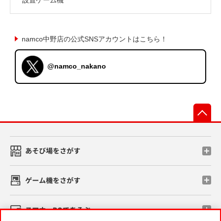
namco中野店の公式SNSアカウントはこちら！
@namco_nakano
先
あそび場をさがす
ゲーム機をさがす
スマホ・PCであそぶ