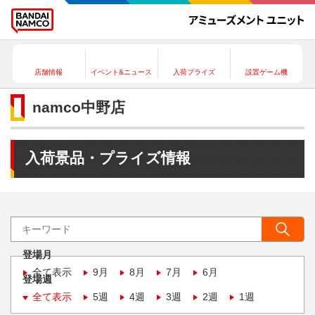
店舗情報
イベント&ニュース
入荷プライズ
設置ゲーム機
namco中野店
入荷景品・プライズ情報
登場月
全て表示
9月
8月
7月
6月
登場週
全て表示
5週
4週
3週
2週
1週