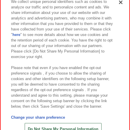
We collect unique personal identifiers such as cookies to
analyze our traffic and to personalize content and ads. We
イベント・キャンペーン
share information about your use of our website with our
analytics and advertising partners, who may combine it with
other information that you have provided to them or that they
have collected from your use of their services. Please click
"
here
" to see more details about how we use cookies and
関連会社
サステナビリティ
サイトポリシー
the retention period of each cookie. You have the right to opt
out of our sharing of your information with our partners.
プライバシーポリシー
ウェブアクセシビリティ方針と検証結果
Please click [Do Not Share My Personal Information] to
exercise your right.
お取引先さまとともに
食品のご提供について
カスタマーハラスメント対応方針
よくあるご質問・お問い合わせ
Please note that even if you have enabled the opt-out
preference signals , if you choose to allow the sharing of
cookies and other identifiers on the following setup banner,
you will be deemed to have consented to the sharing
regardless of the opt-out preference signals . If you
understand and agree to this setting, please manage your
consent on the following setup banner by clicking the link
below, then click 'Save Settings' and close the banner.
©Bandai Namco Amusement Inc.
©Bandai Namco Amusement Lab Inc.
Change your share preference
©Bandai Namco Experience Inc.
©HANAYASHIKI Co., Ltd. All Rights Reserved.
Do Not Share My Personal Information