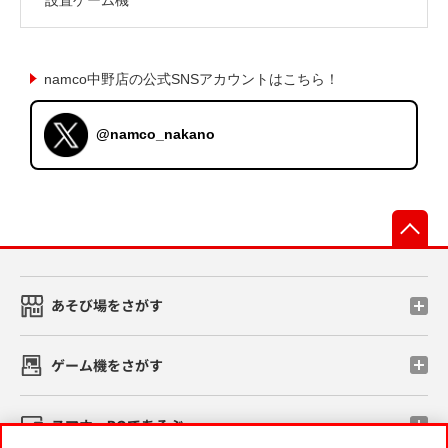
namco中野店の公式SNSアカウントはこちら！
@namco_nakano
先
あそび場をさがす
ゲーム機をさがす
スマホ・PCであそぶ