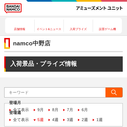
店舗情報
イベント&ニュース
入荷プライズ
設置ゲーム機
namco中野店
入荷景品・プライズ情報
登場月
全て表示
9月
8月
7月
6月
登場週
全て表示
5週
4週
3週
2週
1週