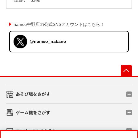
namco中野店の公式SNSアカウントはこちら！
@namco_nakano
先
あそび場をさがす
ゲーム機をさがす
スマホ・PCであそぶ