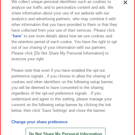
We collect unique personal identifiers such as cookies to
analyze our traffic and to personalize content and ads. We
イベント・キャンペーン
share information about your use of our website with our
analytics and advertising partners, who may combine it with
other information that you have provided to them or that they
have collected from your use of their services. Please click
"
here
" to see more details about how we use cookies and
関連会社
サステナビリティ
サイトポリシー
the retention period of each cookie. You have the right to opt
out of our sharing of your information with our partners.
プライバシーポリシー
ウェブアクセシビリティ方針と検証結果
Please click [Do Not Share My Personal Information] to
exercise your right.
お取引先さまとともに
食品のご提供について
カスタマーハラスメント対応方針
よくあるご質問・お問い合わせ
Please note that even if you have enabled the opt-out
preference signals , if you choose to allow the sharing of
cookies and other identifiers on the following setup banner,
you will be deemed to have consented to the sharing
regardless of the opt-out preference signals . If you
understand and agree to this setting, please manage your
consent on the following setup banner by clicking the link
below, then click 'Save Settings' and close the banner.
©Bandai Namco Amusement Inc.
©Bandai Namco Amusement Lab Inc.
Change your share preference
©Bandai Namco Experience Inc.
©HANAYASHIKI Co., Ltd. All Rights Reserved.
Do Not Share My Personal Information