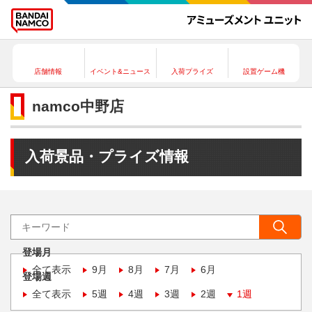
店舗情報
イベント&ニュース
入荷プライズ
設置ゲーム機
namco中野店
入荷景品・プライズ情報
登場月
全て表示
9月
8月
7月
6月
登場週
全て表示
5週
4週
3週
2週
1週