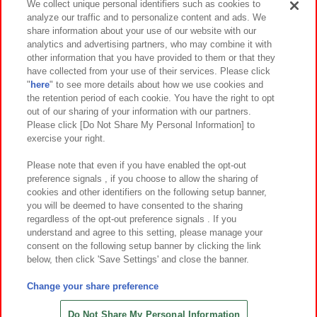
We collect unique personal identifiers such as cookies to
analyze our traffic and to personalize content and ads. We
イベント・キャンペーン
share information about your use of our website with our
analytics and advertising partners, who may combine it with
other information that you have provided to them or that they
have collected from your use of their services. Please click
"
here
" to see more details about how we use cookies and
関連会社
サステナビリティ
サイトポリシー
the retention period of each cookie. You have the right to opt
out of our sharing of your information with our partners.
プライバシーポリシー
ウェブアクセシビリティ方針と検証結果
Please click [Do Not Share My Personal Information] to
exercise your right.
お取引先さまとともに
食品のご提供について
カスタマーハラスメント対応方針
よくあるご質問・お問い合わせ
Please note that even if you have enabled the opt-out
preference signals , if you choose to allow the sharing of
cookies and other identifiers on the following setup banner,
you will be deemed to have consented to the sharing
regardless of the opt-out preference signals . If you
understand and agree to this setting, please manage your
consent on the following setup banner by clicking the link
below, then click 'Save Settings' and close the banner.
©Bandai Namco Amusement Inc.
©Bandai Namco Amusement Lab Inc.
Change your share preference
©Bandai Namco Experience Inc.
©HANAYASHIKI Co., Ltd. All Rights Reserved.
Do Not Share My Personal Information