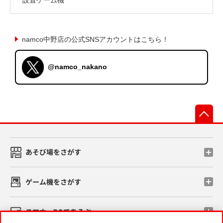
namco中野店の公式SNSアカウントはこちら！
@namco_nakano
先
あそび場をさがす
ゲーム機をさがす
スマホ・PCであそぶ