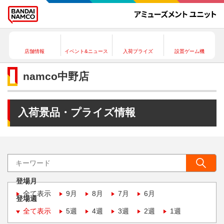
店舗情報
イベント&ニュース
入荷プライズ
設置ゲーム機
namco中野店
入荷景品・プライズ情報
登場月
全て表示
9月
8月
7月
6月
登場週
全て表示
5週
4週
3週
2週
1週