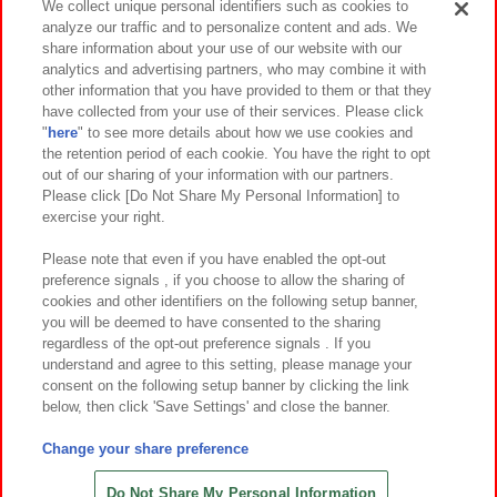
We collect unique personal identifiers such as cookies to
analyze our traffic and to personalize content and ads. We
イベント・キャンペーン
share information about your use of our website with our
analytics and advertising partners, who may combine it with
other information that you have provided to them or that they
have collected from your use of their services. Please click
"
here
" to see more details about how we use cookies and
関連会社
サステナビリティ
サイトポリシー
the retention period of each cookie. You have the right to opt
out of our sharing of your information with our partners.
プライバシーポリシー
ウェブアクセシビリティ方針と検証結果
Please click [Do Not Share My Personal Information] to
exercise your right.
お取引先さまとともに
食品のご提供について
カスタマーハラスメント対応方針
よくあるご質問・お問い合わせ
Please note that even if you have enabled the opt-out
preference signals , if you choose to allow the sharing of
cookies and other identifiers on the following setup banner,
you will be deemed to have consented to the sharing
regardless of the opt-out preference signals . If you
understand and agree to this setting, please manage your
consent on the following setup banner by clicking the link
below, then click 'Save Settings' and close the banner.
©Bandai Namco Amusement Inc.
©Bandai Namco Amusement Lab Inc.
Change your share preference
©Bandai Namco Experience Inc.
©HANAYASHIKI Co., Ltd. All Rights Reserved.
Do Not Share My Personal Information