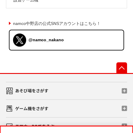
namco中野店の公式SNSアカウントはこちら！
@namco_nakano
先
あそび場をさがす
ゲーム機をさがす
スマホ・PCであそぶ