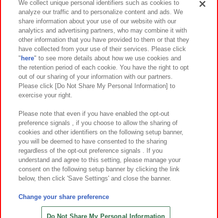
We collect unique personal identifiers such as cookies to
analyze our traffic and to personalize content and ads. We
イベント・キャンペーン
share information about your use of our website with our
analytics and advertising partners, who may combine it with
other information that you have provided to them or that they
have collected from your use of their services. Please click
"
here
" to see more details about how we use cookies and
関連会社
サステナビリティ
サイトポリシー
the retention period of each cookie. You have the right to opt
out of our sharing of your information with our partners.
プライバシーポリシー
ウェブアクセシビリティ方針と検証結果
Please click [Do Not Share My Personal Information] to
exercise your right.
お取引先さまとともに
食品のご提供について
カスタマーハラスメント対応方針
よくあるご質問・お問い合わせ
Please note that even if you have enabled the opt-out
preference signals , if you choose to allow the sharing of
cookies and other identifiers on the following setup banner,
you will be deemed to have consented to the sharing
regardless of the opt-out preference signals . If you
understand and agree to this setting, please manage your
consent on the following setup banner by clicking the link
below, then click 'Save Settings' and close the banner.
©Bandai Namco Amusement Inc.
©Bandai Namco Amusement Lab Inc.
Change your share preference
©Bandai Namco Experience Inc.
©HANAYASHIKI Co., Ltd. All Rights Reserved.
Do Not Share My Personal Information