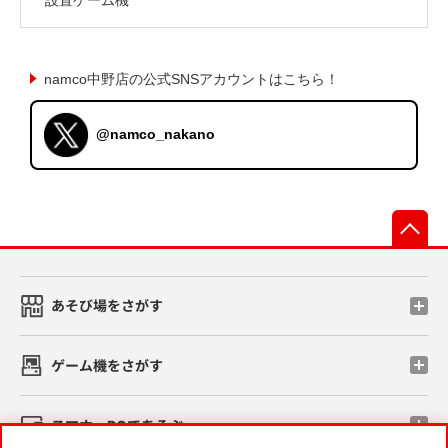
namco中野店の公式SNSアカウントはこちら！
@namco_nakano
先
あそび場をさがす
ゲーム機をさがす
スマホ・PCであそぶ