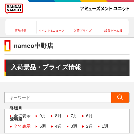
店舗情報
イベント&ニュース
入荷プライズ
設置ゲーム機
namco中野店
入荷景品・プライズ情報
登場月
全て表示
9月
8月
7月
6月
登場週
全て表示
5週
4週
3週
2週
1週