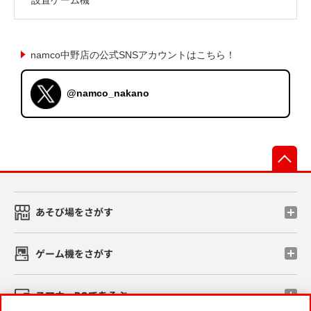
namco中野店の公式SNSアカウントはこちら！
@namco_nakano
先
あそび場をさがす
ゲーム機をさがす
スマホ・PCであそぶ