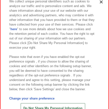
We collect unique personal identifiers such as cookies to
analyze our traffic and to personalize content and ads. We
イベント・キャンペーン
share information about your use of our website with our
analytics and advertising partners, who may combine it with
other information that you have provided to them or that they
have collected from your use of their services. Please click
"
here
" to see more details about how we use cookies and
関連会社
サステナビリティ
サイトポリシー
the retention period of each cookie. You have the right to opt
out of our sharing of your information with our partners.
プライバシーポリシー
ウェブアクセシビリティ方針と検証結果
Please click [Do Not Share My Personal Information] to
exercise your right.
お取引先さまとともに
食品のご提供について
カスタマーハラスメント対応方針
よくあるご質問・お問い合わせ
Please note that even if you have enabled the opt-out
preference signals , if you choose to allow the sharing of
cookies and other identifiers on the following setup banner,
you will be deemed to have consented to the sharing
regardless of the opt-out preference signals . If you
understand and agree to this setting, please manage your
consent on the following setup banner by clicking the link
below, then click 'Save Settings' and close the banner.
©Bandai Namco Amusement Inc.
©Bandai Namco Amusement Lab Inc.
Change your share preference
©Bandai Namco Experience Inc.
©HANAYASHIKI Co., Ltd. All Rights Reserved.
Do Not Share My Personal Information