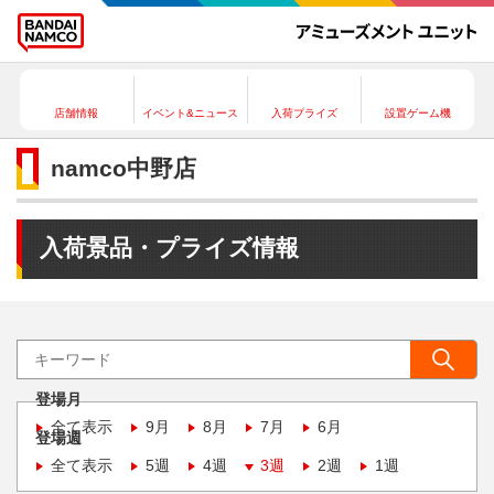
店舗情報
イベント&ニュース
入荷プライズ
設置ゲーム機
namco中野店
入荷景品・プライズ情報
登場月
全て表示
9月
8月
7月
6月
登場週
全て表示
5週
4週
3週
2週
1週