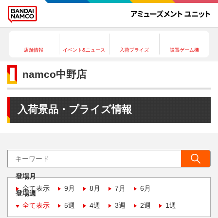
店舗情報
イベント&ニュース
入荷プライズ
設置ゲーム機
namco中野店
入荷景品・プライズ情報
登場月
全て表示
9月
8月
7月
6月
登場週
全て表示
5週
4週
3週
2週
1週