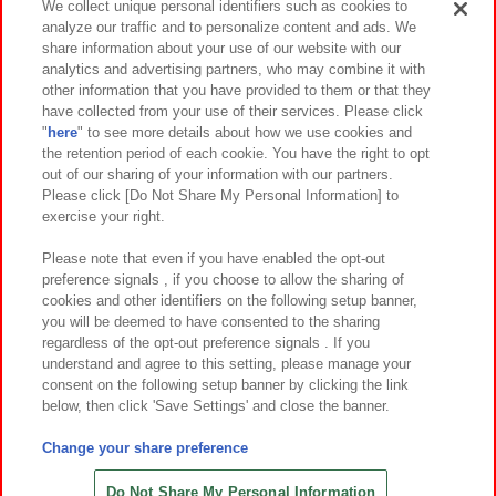
We collect unique personal identifiers such as cookies to
analyze our traffic and to personalize content and ads. We
イベント・キャンペーン
share information about your use of our website with our
analytics and advertising partners, who may combine it with
other information that you have provided to them or that they
have collected from your use of their services. Please click
"
here
" to see more details about how we use cookies and
関連会社
サステナビリティ
サイトポリシー
the retention period of each cookie. You have the right to opt
out of our sharing of your information with our partners.
プライバシーポリシー
ウェブアクセシビリティ方針と検証結果
Please click [Do Not Share My Personal Information] to
exercise your right.
お取引先さまとともに
食品のご提供について
カスタマーハラスメント対応方針
よくあるご質問・お問い合わせ
Please note that even if you have enabled the opt-out
preference signals , if you choose to allow the sharing of
cookies and other identifiers on the following setup banner,
you will be deemed to have consented to the sharing
regardless of the opt-out preference signals . If you
understand and agree to this setting, please manage your
consent on the following setup banner by clicking the link
below, then click 'Save Settings' and close the banner.
©Bandai Namco Amusement Inc.
©Bandai Namco Amusement Lab Inc.
Change your share preference
©Bandai Namco Experience Inc.
©HANAYASHIKI Co., Ltd. All Rights Reserved.
Do Not Share My Personal Information