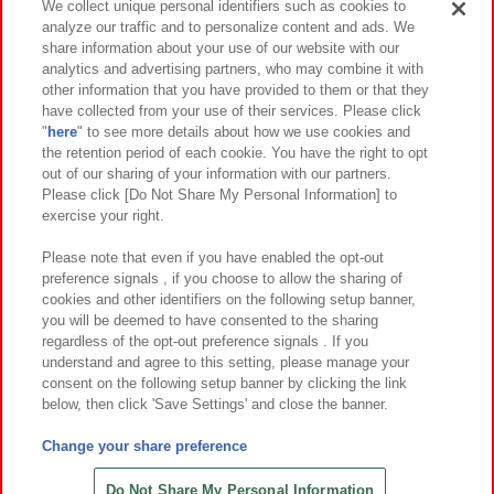
We collect unique personal identifiers such as cookies to
analyze our traffic and to personalize content and ads. We
イベント・キャンペーン
share information about your use of our website with our
analytics and advertising partners, who may combine it with
other information that you have provided to them or that they
have collected from your use of their services. Please click
"
here
" to see more details about how we use cookies and
関連会社
サステナビリティ
サイトポリシー
the retention period of each cookie. You have the right to opt
out of our sharing of your information with our partners.
プライバシーポリシー
ウェブアクセシビリティ方針と検証結果
Please click [Do Not Share My Personal Information] to
exercise your right.
お取引先さまとともに
食品のご提供について
カスタマーハラスメント対応方針
よくあるご質問・お問い合わせ
Please note that even if you have enabled the opt-out
preference signals , if you choose to allow the sharing of
cookies and other identifiers on the following setup banner,
you will be deemed to have consented to the sharing
regardless of the opt-out preference signals . If you
understand and agree to this setting, please manage your
consent on the following setup banner by clicking the link
below, then click 'Save Settings' and close the banner.
©Bandai Namco Amusement Inc.
©Bandai Namco Amusement Lab Inc.
Change your share preference
©Bandai Namco Experience Inc.
©HANAYASHIKI Co., Ltd. All Rights Reserved.
Do Not Share My Personal Information