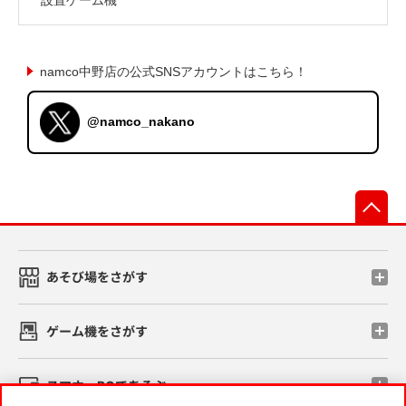
namco中野店の公式SNSアカウントはこちら！
@namco_nakano
先
あそび場をさがす
ゲーム機をさがす
スマホ・PCであそぶ