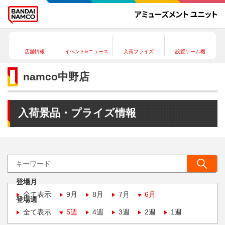
店舗情報
イベント&ニュース
入荷プライズ
設置ゲーム機
namco中野店
入荷景品・プライズ情報
登場月
全て表示
9月
8月
7月
6月
登場週
全て表示
5週
4週
3週
2週
1週