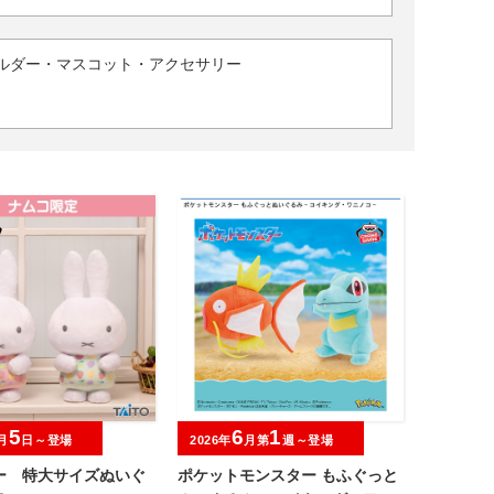
ルダー・マスコット・アクセサリー
5
6
1
月
日～登場
2026年
月第
週～登場
ー 特大サイズぬいぐ
ポケットモンスター もふぐっと