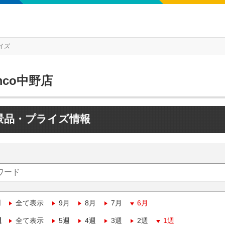
イズ
mco中野店
景品・プライズ情報
月
全て表示
9月
8月
7月
6月
週
全て表示
5週
4週
3週
2週
1週