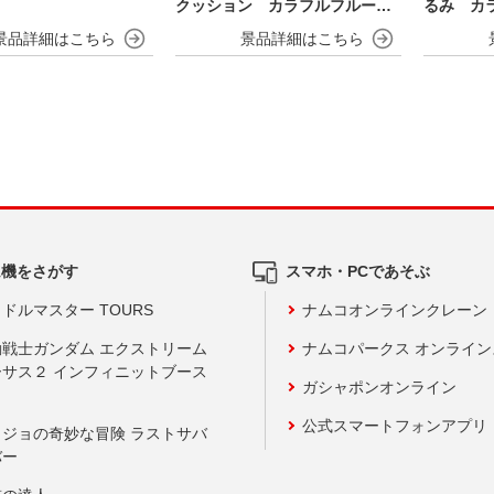
クッション カラフルフルーツv
るみ カラ
er.
ム機をさがす
スマホ・PCであそぶ
ドルマスター TOURS
ナムコオンラインクレーン
動戦士ガンダム エクストリーム
ナムコパークス オンライ
ーサス２ インフィニットブース
ガシャポンオンライン
公式スマートフォンアプリ
ョジョの奇妙な冒険 ラストサバ
バー