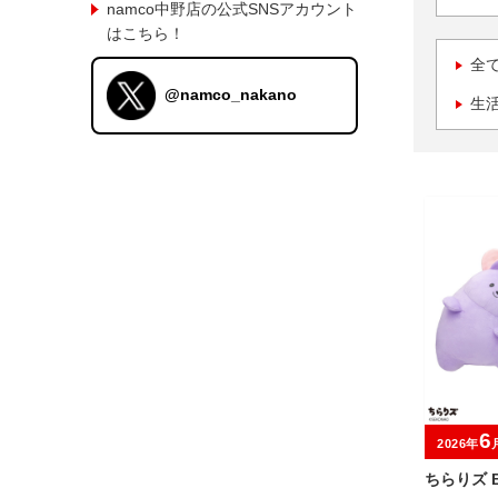
namco中野店の公式SNSアカウント
はこちら！
全
@namco_nakano
生
6
2026年
ちらりズ 