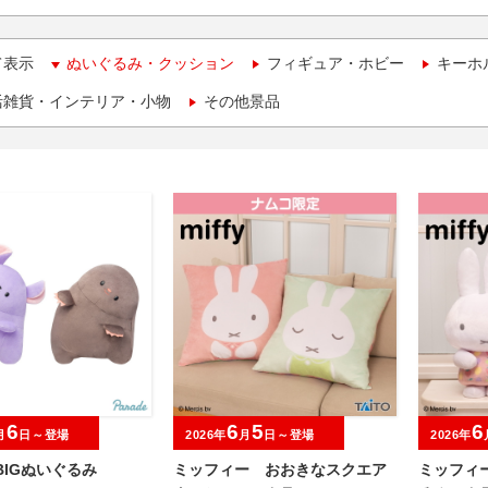
て表示
ぬいぐるみ・クッション
フィギュア・ホビー
キーホ
活雑貨・インテリア・小物
その他景品
6
6
5
6
月
日～登場
2026年
月
日～登場
2026年
BIGぬいぐるみ
ミッフィー おおきなスクエア
ミッフィ