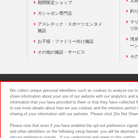
太
期間限定ショップ
釣
ガシャポン専門店
マ
アスレチック・スポーツエンタメ
リD
施設
湾
お子様・ファミリー向け施設
ーン
その他の施設・サービス
そ
関連会社
サステナビリティ
We collect unique personal identifiers such as cookies to analyze our t
share information about your use of our website with our analytics and 
information that you have provided to them or that they have collected f
食品のご提
to see more details about how we use cookies and the retention period o
sharing of your information with our partners. Please click [Do Not Shar
Please note that even if you have enabled the opt-out preference signals
and other identifiers on the following setup banner, you will be deemed 
opt-out preference signals . If you understand and agree to this setting