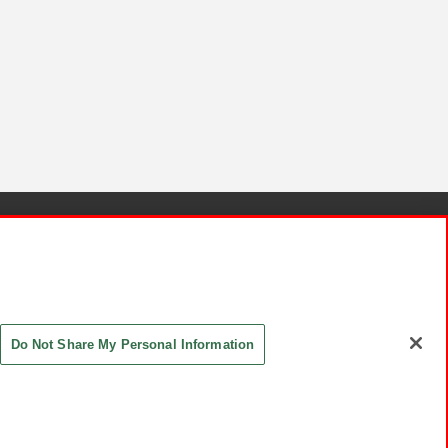
針と検証結果
お取引先さまとともに
お問い合わせ
Do Not Share My Personal Information
ASHIKI Co., Ltd. All Rights Reserved.