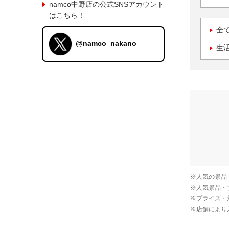
namco中野店の公式SNSアカウント
はこちら！
全
@namco_nakano
生