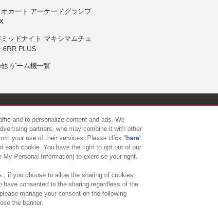
リオカート アーケードグランプ
X
岸ミッドナイト マキシマムチュ
 6RR PLUS
の他 ゲーム機一覧
サイトポリシー
プライバシーポリシー
ウェブアクセシビリティ方
raffic and to personalize content and ads. We
advertising partners, who may combine it with other
rom your use of their services. Please click "
here
"
供について
カスタマーハラスメント対応方針
よくあるご質問・
f each cookie. You have the right to opt out of our
e My Personal Information] to exercise your right.
 , if you choose to allow the sharing of cookies
to have consented to the sharing regardless of the
, please manage your consent on the following
lose the banner.
ndai Namco Amusement Lab Inc.
©Bandai Namco Experience Inc.
©HANAY