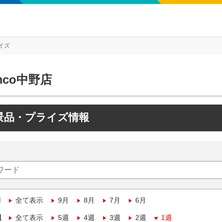
イズ
mco中野店
景品・プライズ情報
月
全て表示
9月
8月
7月
6月
週
全て表示
5週
4週
3週
2週
1週