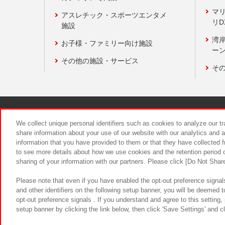
マ
アスレチック・スポーツエンタメ
リD
施設
湾
お子様・ファミリー向け施設
ーン
その他の施設・サービス
そ
関連会社
サステナビリティ
We collect unique personal identifiers such as cookies to analyze our t
share information about your use of our website with our analytics and 
information that you have provided to them or that they have collected f
食品のご提
to see more details about how we use cookies and the retention period o
sharing of your information with our partners. Please click [Do Not Shar
Please note that even if you have enabled the opt-out preference signals
and other identifiers on the following setup banner, you will be deemed 
opt-out preference signals . If you understand and agree to this setting
setup banner by clicking the link below, then click 'Save Settings' and c
©Bandai Namco Amusement Inc.
©Ba