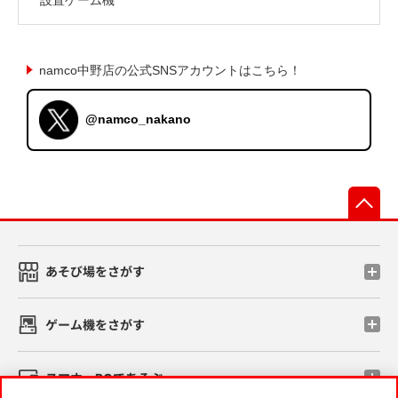
namco中野店の公式SNSアカウントはこちら！
@namco_nakano
先
あそび場をさがす
ゲーム機をさがす
スマホ・PCであそぶ