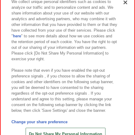
We collect unique personal identifiers such as cookies to
analyze our traffic and to personalize content and ads. We
イベント・キャンペーン
share information about your use of our website with our
analytics and advertising partners, who may combine it with
other information that you have provided to them or that they
have collected from your use of their services. Please click
"
here
" to see more details about how we use cookies and
関連会社
サステナビリティ
サイトポリシー
the retention period of each cookie. You have the right to opt
out of our sharing of your information with our partners.
プライバシーポリシー
ウェブアクセシビリティ方針と検証結果
Please click [Do Not Share My Personal Information] to
exercise your right.
お取引先さまとともに
食品のご提供について
カスタマーハラスメント対応方針
よくあるご質問・お問い合わせ
Please note that even if you have enabled the opt-out
preference signals , if you choose to allow the sharing of
cookies and other identifiers on the following setup banner,
you will be deemed to have consented to the sharing
regardless of the opt-out preference signals . If you
understand and agree to this setting, please manage your
consent on the following setup banner by clicking the link
below, then click 'Save Settings' and close the banner.
©Bandai Namco Amusement Inc.
©Bandai Namco Amusement Lab Inc.
Change your share preference
©Bandai Namco Experience Inc.
©HANAYASHIKI Co., Ltd. All Rights Reserved.
Do Not Share My Personal Information