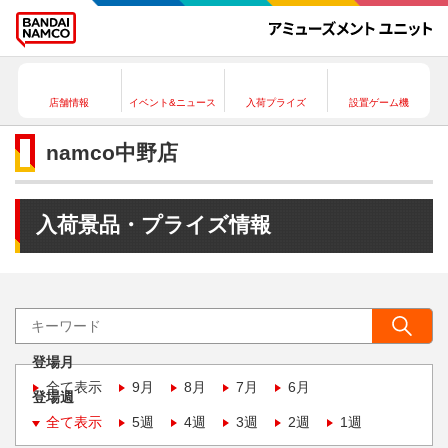
店舗情報
イベント&ニュース
入荷プライズ
設置ゲーム機
namco中野店
入荷景品・プライズ情報
登場月
全て表示
9月
8月
7月
6月
登場週
全て表示
5週
4週
3週
2週
1週