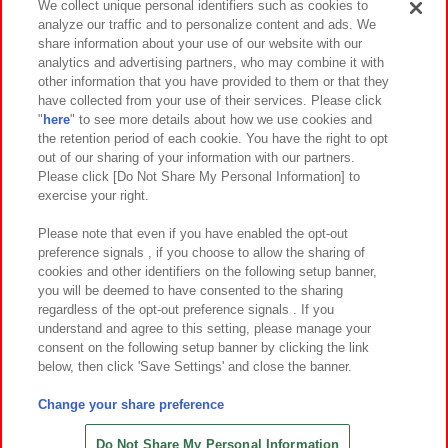
We collect unique personal identifiers such as cookies to
analyze our traffic and to personalize content and ads. We
イベント・キャンペーン
share information about your use of our website with our
analytics and advertising partners, who may combine it with
other information that you have provided to them or that they
have collected from your use of their services. Please click
"
here
" to see more details about how we use cookies and
関連会社
サステナビリティ
サイトポリシー
the retention period of each cookie. You have the right to opt
out of our sharing of your information with our partners.
プライバシーポリシー
ウェブアクセシビリティ方針と検証結果
Please click [Do Not Share My Personal Information] to
exercise your right.
お取引先さまとともに
食品のご提供について
カスタマーハラスメント対応方針
よくあるご質問・お問い合わせ
Please note that even if you have enabled the opt-out
preference signals , if you choose to allow the sharing of
cookies and other identifiers on the following setup banner,
you will be deemed to have consented to the sharing
regardless of the opt-out preference signals . If you
understand and agree to this setting, please manage your
consent on the following setup banner by clicking the link
below, then click 'Save Settings' and close the banner.
©Bandai Namco Amusement Inc.
©Bandai Namco Amusement Lab Inc.
Change your share preference
©Bandai Namco Experience Inc.
©HANAYASHIKI Co., Ltd. All Rights Reserved.
Do Not Share My Personal Information