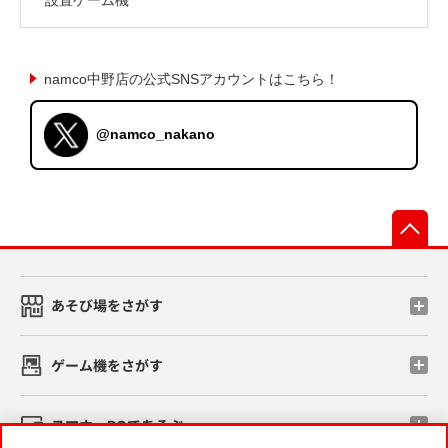
namco中野店の公式SNSアカウントはこちら！
@namco_nakano
先
あそび場をさがす
ゲーム機をさがす
スマホ・PCであそぶ