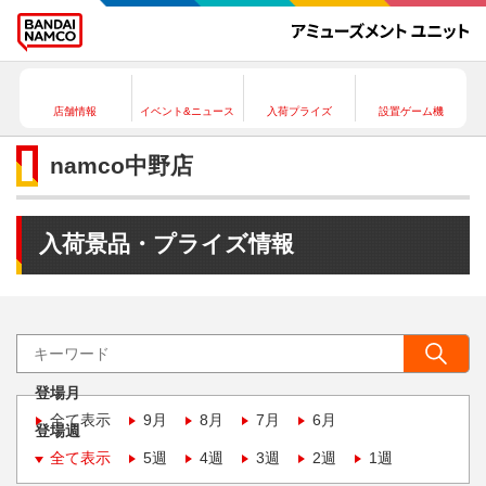
店舗情報
イベント&ニュース
入荷プライズ
設置ゲーム機
namco中野店
入荷景品・プライズ情報
登場月
全て表示
9月
8月
7月
6月
登場週
全て表示
5週
4週
3週
2週
1週