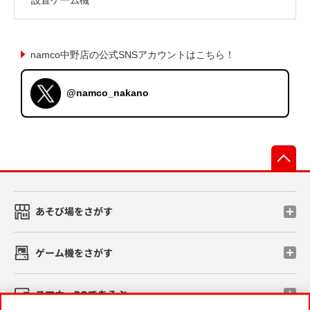
namco中野店の公式SNSアカウントはこちら！
@namco_nakano
先
あそび場をさがす
ゲーム機をさがす
スマホ・PCであそぶ