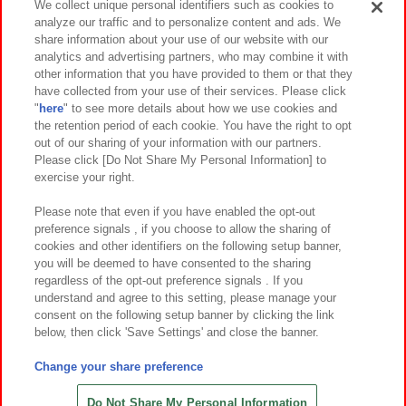
We collect unique personal identifiers such as cookies to
analyze our traffic and to personalize content and ads. We
イベント・キャンペーン
share information about your use of our website with our
analytics and advertising partners, who may combine it with
other information that you have provided to them or that they
have collected from your use of their services. Please click
"
here
" to see more details about how we use cookies and
関連会社
サステナビリティ
サイトポリシー
the retention period of each cookie. You have the right to opt
out of our sharing of your information with our partners.
プライバシーポリシー
ウェブアクセシビリティ方針と検証結果
Please click [Do Not Share My Personal Information] to
exercise your right.
お取引先さまとともに
食品のご提供について
カスタマーハラスメント対応方針
よくあるご質問・お問い合わせ
Please note that even if you have enabled the opt-out
preference signals , if you choose to allow the sharing of
cookies and other identifiers on the following setup banner,
you will be deemed to have consented to the sharing
regardless of the opt-out preference signals . If you
understand and agree to this setting, please manage your
consent on the following setup banner by clicking the link
below, then click 'Save Settings' and close the banner.
©Bandai Namco Amusement Inc.
©Bandai Namco Amusement Lab Inc.
Change your share preference
©Bandai Namco Experience Inc.
©HANAYASHIKI Co., Ltd. All Rights Reserved.
Do Not Share My Personal Information