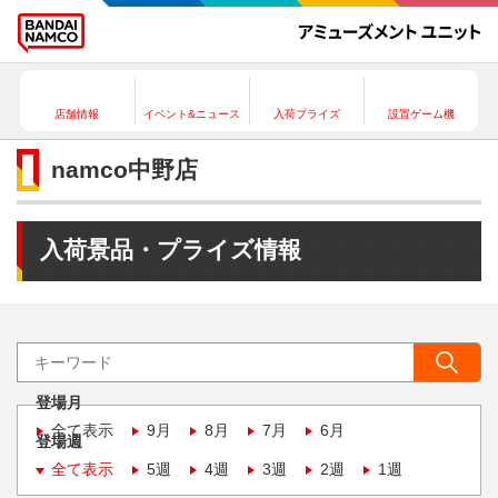
店舗情報
イベント&ニュース
入荷プライズ
設置ゲーム機
namco中野店
入荷景品・プライズ情報
登場月
全て表示
9月
8月
7月
6月
登場週
全て表示
5週
4週
3週
2週
1週