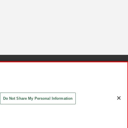
針と検証結果
お取引先さまとともに
お問い合わせ
Do Not Share My Personal Information
ASHIKI Co., Ltd. All Rights Reserved.