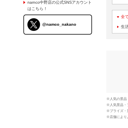
namco中野店の公式SNSアカウント
はこちら！
全
@namco_nakano
生