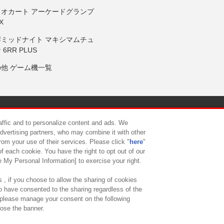
リオカート アーケードグランプ
X
岸ミッドナイト マキシマムチュ
 6RR PLUS
の他 ゲーム機一覧
サイトポリシー
プライバシーポリシー
ウェブアクセシビリティ方
raffic and to personalize content and ads. We
advertising partners, who may combine it with other
rom your use of their services. Please click "
here
"
供について
カスタマーハラスメント対応方針
よくあるご質問・
f each cookie. You have the right to opt out of our
e My Personal Information] to exercise your right.
 , if you choose to allow the sharing of cookies
to have consented to the sharing regardless of the
, please manage your consent on the following
lose the banner.
ndai Namco Amusement Lab Inc.
©Bandai Namco Experience Inc.
©HANAY