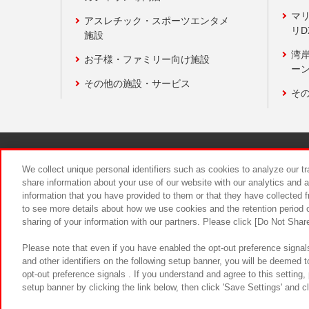
マ
アスレチック・スポーツエンタメ
リD
施設
湾
お子様・ファミリー向け施設
ーン
その他の施設・サービス
そ
関連会社
サステナビリティ
We collect unique personal identifiers such as cookies to analyze our t
share information about your use of our website with our analytics and 
information that you have provided to them or that they have collected f
食品のご提
to see more details about how we use cookies and the retention period o
sharing of your information with our partners. Please click [Do Not Shar
Please note that even if you have enabled the opt-out preference signals
and other identifiers on the following setup banner, you will be deemed 
opt-out preference signals . If you understand and agree to this setting
setup banner by clicking the link below, then click 'Save Settings' and c
©Bandai Namco Amusement Inc.
©Ba