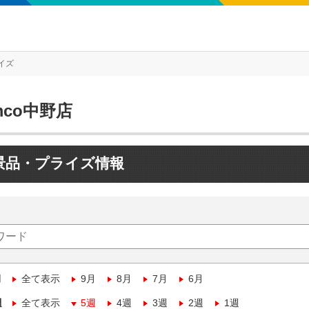
イズ
mco中野店
景品・プライズ情報
月
全て表示
9月
8月
7月
6月
週
全て表示
5週
4週
3週
2週
1週