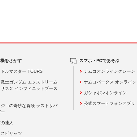
ム機をさがす
スマホ・PCであそぶ
ドルマスター TOURS
ナムコオンラインクレーン
動戦士ガンダム エクストリーム
ナムコパークス オンライ
ーサス２ インフィニットブース
ガシャポンオンライン
公式スマートフォンアプリ
ョジョの奇妙な冒険 ラストサバ
バー
鼓の達人
りスピリッツ