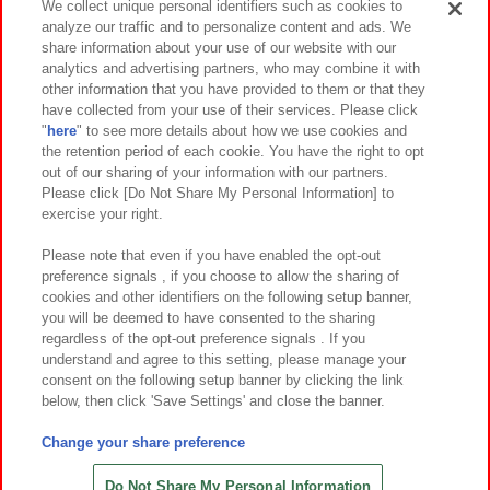
We collect unique personal identifiers such as cookies to
analyze our traffic and to personalize content and ads. We
イベント・キャンペーン
share information about your use of our website with our
analytics and advertising partners, who may combine it with
other information that you have provided to them or that they
have collected from your use of their services. Please click
"
here
" to see more details about how we use cookies and
関連会社
サステナビリティ
サイトポリシー
the retention period of each cookie. You have the right to opt
out of our sharing of your information with our partners.
プライバシーポリシー
ウェブアクセシビリティ方針と検証結果
Please click [Do Not Share My Personal Information] to
exercise your right.
お取引先さまとともに
食品のご提供について
カスタマーハラスメント対応方針
よくあるご質問・お問い合わせ
Please note that even if you have enabled the opt-out
preference signals , if you choose to allow the sharing of
cookies and other identifiers on the following setup banner,
you will be deemed to have consented to the sharing
regardless of the opt-out preference signals . If you
understand and agree to this setting, please manage your
consent on the following setup banner by clicking the link
below, then click 'Save Settings' and close the banner.
©Bandai Namco Amusement Inc.
©Bandai Namco Amusement Lab Inc.
Change your share preference
©Bandai Namco Experience Inc.
©HANAYASHIKI Co., Ltd. All Rights Reserved.
Do Not Share My Personal Information