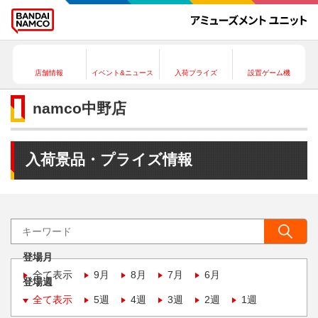
店舗情報
イベント&ニュース
入荷プライズ
設置ゲーム機
namco中野店
入荷景品・プライズ情報
登場月
全て表示
9月
8月
7月
6月
登場週
全て表示
5週
4週
3週
2週
1週