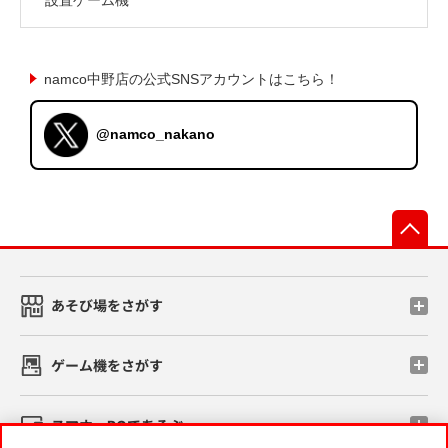
namco中野店の公式SNSアカウントはこちら！
@namco_nakano
先
あそび場をさがす
ゲーム機をさがす
スマホ・PCであそぶ