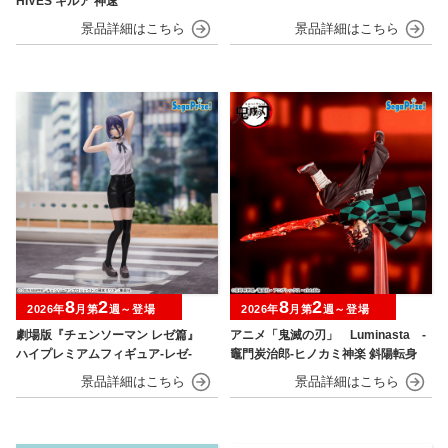
HIVES キルア 神速
8
2
8
2
2026年
月第
週～登場
2026年
月第
週～登場
劇場版『チェンソーマン レゼ篇』
アニメ「鬼滅の刃」 Luminasta ‐
ハイプレミアムフィギュア‐レゼ‐
竈門炭治郎‐ヒノカミ神楽 斜陽転身