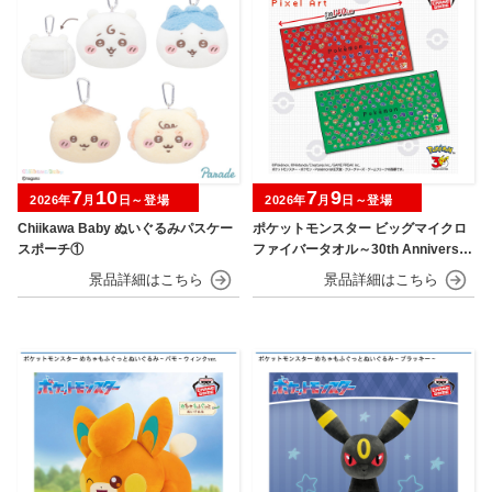
7
10
7
9
2026年
月
日～登場
2026年
月
日～登場
Chiikawa Baby ぬいぐるみパスケー
ポケットモンスター ビッグマイクロ
スポーチ①
ファイバータオル～30th Anniversar
y～