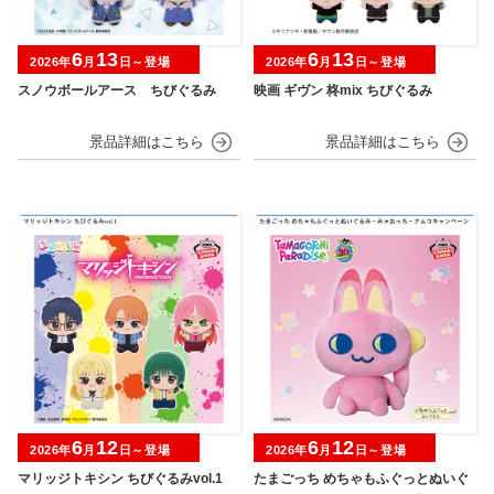
6
13
6
13
2026年
月
日～登場
2026年
月
日～登場
スノウボールアース ちびぐるみ
映画 ギヴン 柊mix ちびぐるみ
6
12
6
12
2026年
月
日～登場
2026年
月
日～登場
マリッジトキシン ちびぐるみvol.1
たまごっち めちゃもふぐっとぬいぐ