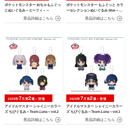
ポケットモンスター めちゃもふぐっ
ポケットモンスター もふぐっと カラ
とぬいぐるみ～エーフィ－～
ーセレクションぬいぐるみ blue～カ
イオーガ・ポッチャマ～
7
2
7
2
2026年
月第
週～登場
2026年
月第
週～登場
アイドルマスター シャイニーカラー
アイドルマスター シャイニーカラー
ズ ちびぐるみ～Team.Luna～vol.2
ズ ちびぐるみ～Team.Luna～vol.1