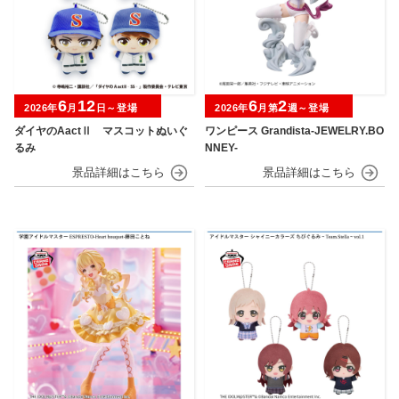
6
12
6
2
2026年
月
日～登場
2026年
月第
週～登場
ダイヤのAactⅡ マスコットぬいぐ
ワンピース Grandista-JEWELRY.BO
るみ
NNEY-