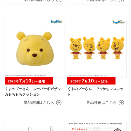
7
10
7
10
2026年
月
日～登場
2026年
月
日～登場
くまのプーさん スーパーギガザッ
くまのプーさん でっかちマスコッ
カもちもちクッション
ト