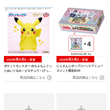
8
4
8
4
2026年
月
日～登場
2026年
月
日～登場
ポケットモンスター めちゃもふぐっ
にじさんじポップコーン3 アミュー
とぬいぐるみ～ピカチュウ～びっく
ズメント限定BOX
りver.