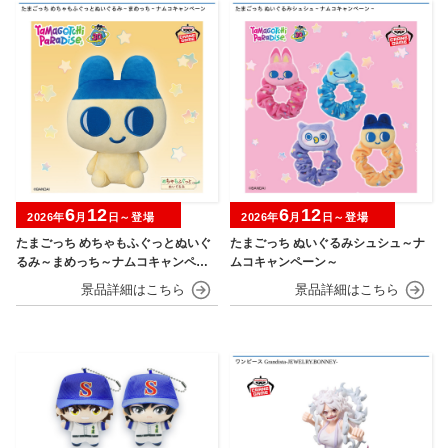
6
12
6
12
2026年
月
日～登場
2026年
月
日～登場
たまごっち めちゃもふぐっとぬいぐ
たまごっち ぬいぐるみシュシュ～ナ
るみ～まめっち～ナムコキャンペー
ムコキャンペーン～
ン