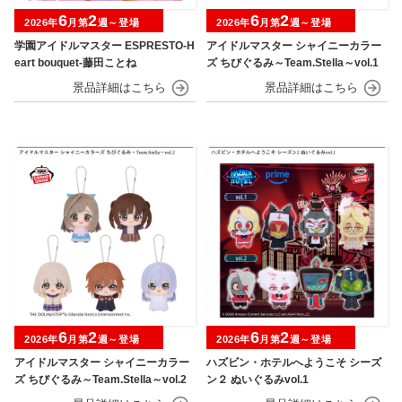
6
2
6
2
2026年
月第
週～登場
2026年
月第
週～登場
学園アイドルマスター ESPRESTO-H
アイドルマスター シャイニーカラー
eart bouquet-藤田ことね
ズ ちびぐるみ～Team.Stella～vol.1
6
2
6
2
2026年
月第
週～登場
2026年
月第
週～登場
アイドルマスター シャイニーカラー
ハズビン・ホテルへようこそ シーズ
ズ ちびぐるみ～Team.Stella～vol.2
ン２ ぬいぐるみvol.1