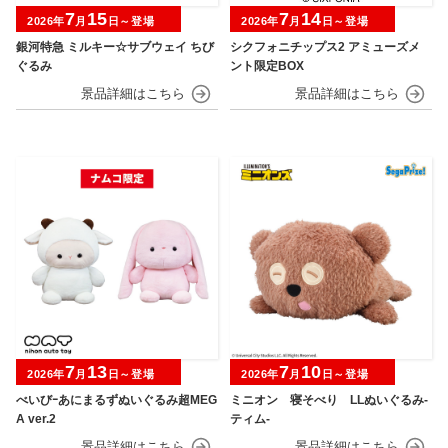
7
15
7
14
2026年
月
日～登場
2026年
月
日～登場
銀河特急 ミルキー☆サブウェイ ちび
シクフォニチップス2 アミューズメ
ぐるみ
ント限定BOX
7
13
7
10
2026年
月
日～登場
2026年
月
日～登場
べいびｰあにまるずぬいぐるみ超MEG
ミニオン 寝そべり LLぬいぐるみ‐
A ver.2
ティム‐