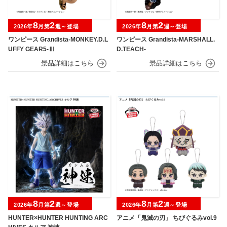
8
2
8
2
2026年
月第
週～登場
2026年
月第
週～登場
ワンピース Grandista-MONKEY.D.L
ワンピース Grandista-MARSHALL.
UFFY GEAR5-Ⅲ
D.TEACH-
8
2
8
2
2026年
月第
週～登場
2026年
月第
週～登場
HUNTER×HUNTER HUNTING ARC
アニメ「鬼滅の刃」 ちびぐるみvol.9