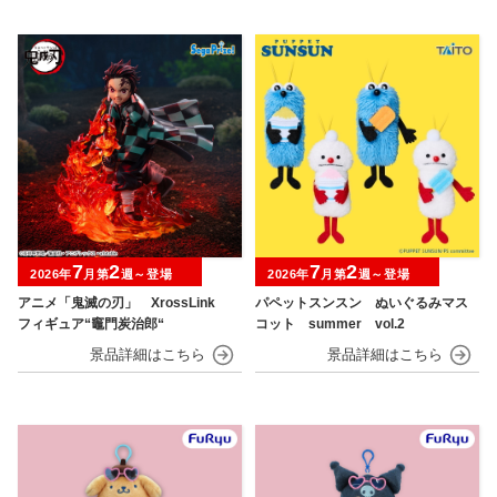
7
2
7
2
2026年
月第
週～登場
2026年
月第
週～登場
アニメ「鬼滅の刃」 XrossLink
パペットスンスン ぬいぐるみマス
フィギュア“竈門炭治郎“
コット summer vol.2