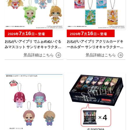
7
16
7
16
2026年
月
日～登場
2026年
月
日～登場
おねがいアイプリ でふぉめぬいぐる
おねがいアイプリ アクリルカードキ
みマスコット サンリオキャラクター
ーホルダー サンリオキャラクターズ
ズモデル
モデル