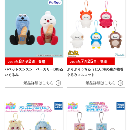
8
2
7
25
2026年
月第
週～登場
2026年
月
日～登場
パペットスンスン ベーカリーBIGぬ
ぷりぷりうちゅうじん 海の生き物着
いぐるみ
ぐるみマスコット