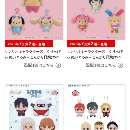
7
2
7
2
2026年
月第
週～登場
2026年
月第
週～登場
サンリオキャラクターズ くりっぴ
サンリオキャラクターズ くりっぴ
ぃ ぬいぐるみ～こんがり日焼けvol.1
ぃ ぬいぐるみ～こんがり日焼けvol.2
～
～