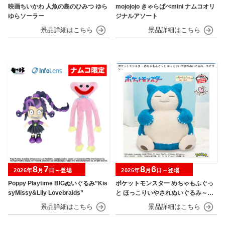
映画ちいかわ 人魚の島のひみつ ゆら
mojojojo きゃらぱぺmini ナムコオリ
ゆらソーラー
ジナルアソート
8
7
8
6
2026年
月
日～登場
2026年
月
日～登場
Poppy Playtime BIGぬいぐるみ”Kis
ポケットモンスター めちゃもふぐっ
syMissy&Lily Lovebraids”
と ほっこりいやされぬいぐるみ～カ
ビゴン～