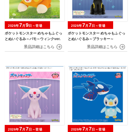
7
9
7
7
2026年
月
日～登場
2026年
月
日～登場
ポケットモンスター めちゃもふぐっ
ポケットモンスター めちゃもふぐっ
とぬいぐるみ～パモ～ウィンクver.
とぬいぐるみ～ブラッキー～
7
7
7
7
2026年
月
日～登場
2026年
月
日～登場