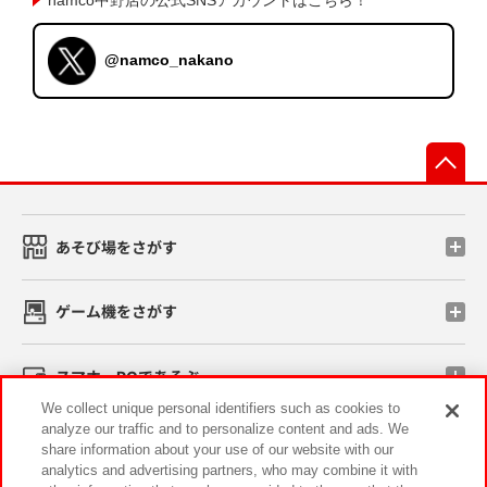
@namco_nakano
先
あそび場をさがす
ゲーム機をさがす
スマホ・PCであそぶ
We collect unique personal identifiers such as cookies to
analyze our traffic and to personalize content and ads. We
イベント・キャンペーン
share information about your use of our website with our
analytics and advertising partners, who may combine it with