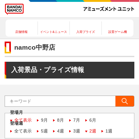
店舗情報
イベント&ニュース
入荷プライズ
設置ゲーム機
namco中野店
入荷景品・プライズ情報
登場月
全て表示
9月
8月
7月
6月
登場週
全て表示
5週
4週
3週
2週
1週