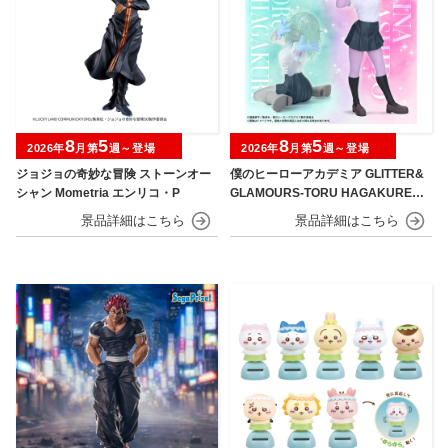
8
5
8
5
2026年
月第
週～登場
2026年
月第
週～登場
ジョジョの奇妙な冒険 ストーンオー
僕のヒーローアカデミア GLITTER&
シャン Mometria エンリコ・P
GLAMOURS-TORU HAGAKURE＆
MINA ASHIDO-