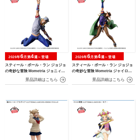
6
4
6
4
2026年
月第
週～登場
2026年
月第
週～登場
スティール・ボール・ラン ジョジョ
スティール・ボール・ラン ジョジョ
の奇妙な冒険 Mometria ジョニィ・
の奇妙な冒険 Mometria ジャイロ・
ジョースター
ツェペリ