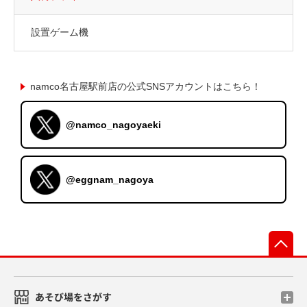
設置ゲーム機
namco名古屋駅前店の公式SNSアカウントはこちら！
@namco_nagoyaeki
@eggnam_nagoya
先
あそび場をさがす