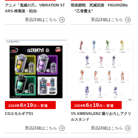
アニメ「鬼滅の刃」 VIBRATION ST
呪術廻戦 死滅回游 FIGURIZMα
ARS-猗窩座・狛治-
“乙骨憂太”
6
19
6
19
2026年
月
日～登場
2026年
月
日～登場
CGエモルギア01
VS AMBIVALENZ 撮りおろしアクリ
ルスタンド