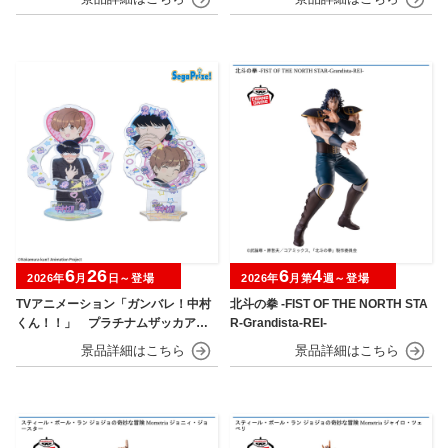
6
26
6
4
2026年
月
日～登場
2026年
月第
週～登場
TVアニメーション「ガンバレ！中村
北斗の拳 -FIST OF THE NORTH STA
くん！！」 プラチナムザッカアク
R-Grandista-REI-
リルジオラマ