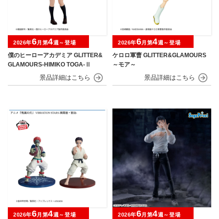
6
4
6
4
2026年
月第
週～登場
2026年
月第
週～登場
僕のヒーローアカデミア GLITTER&
ケロロ軍曹 GLITTER&GLAMOURS
GLAMOURS-HIMIKO TOGA-Ⅱ
～モア～
6
4
6
4
2026年
月第
週～登場
2026年
月第
週～登場