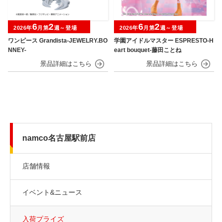
6
2
6
2
2026年
月第
週～登場
2026年
月第
週～登場
ワンピース Grandista-JEWELRY.BO
学園アイドルマスター ESPRESTO-H
NNEY-
eart bouquet-藤田ことね
namco名古屋駅前店
店舗情報
イベント&ニュース
入荷プライズ