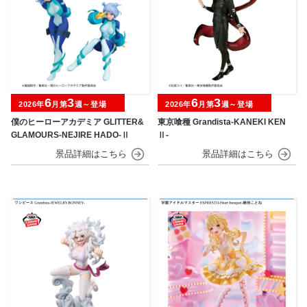
6
3
6
3
2026年
月第
週～登場
2026年
月第
週～登場
僕のヒーローアカデミア GLITTER&
東京喰種 Grandista-KANEKI KEN
GLAMOURS-NEJIRE HADO-Ⅱ
Ⅱ-