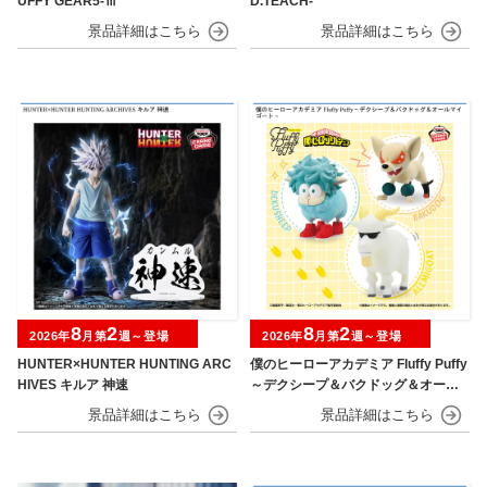
UFFY GEAR5-Ⅲ
D.TEACH-
8
2
8
2
2026年
月第
週～登場
2026年
月第
週～登場
HUNTER×HUNTER HUNTING ARC
僕のヒーローアカデミア Fluffy Puffy
HIVES キルア 神速
～デクシープ＆バクドッグ＆オール
マイゴート～