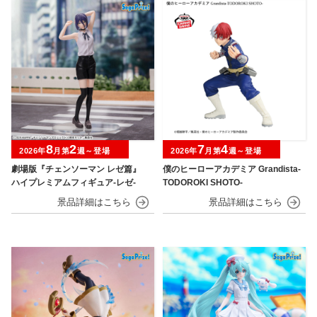
8
2
7
4
2026年
月第
週～登場
2026年
月第
週～登場
劇場版『チェンソーマン レゼ篇』
僕のヒーローアカデミア Grandista-
ハイプレミアムフィギュア‐レゼ‐
TODOROKI SHOTO-