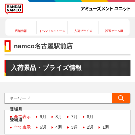
店舗情報
イベント&ニュース
入荷プライズ
設置ゲーム機
namco名古屋駅前店
入荷景品・プライズ情報
登場月
全て表示
9月
8月
7月
6月
登場週
全て表示
5週
4週
3週
2週
1週