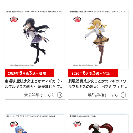
6
3
6
3
2026年
月第
週～登場
2026年
月第
週～登場
劇場版 魔法少女まどか☆マギカ〈ワ
劇場版 魔法少女まどか☆マギカ〈ワ
ルプルギスの廻天〉 暁美ほむら フィ
ルプルギスの廻天〉 巴マミ フィギュ
ギュア
ア