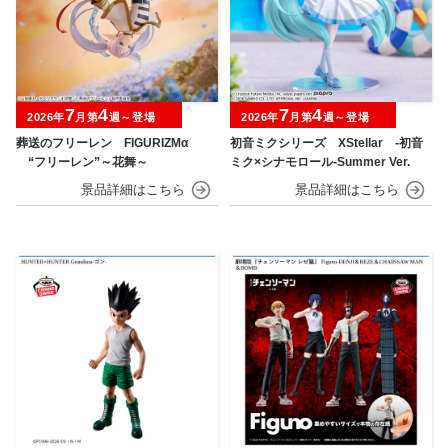
7
4
7
4
2026年
月第
週～登場
2026年
月第
週～登場
葬送のフリーレン FIGURIZMα
初音ミクシリーズ XStellar ‐初音
“フリーレン”～花舞～
ミク×シナモロール‐Summer Ver.