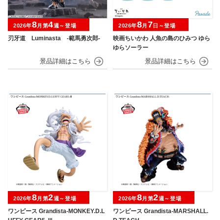
8
4
8
7
2026年
月第
週～登場
2026年
月
日～登場
刃牙道 Luminasta ‐範馬勇次郎‐
映画ちいかわ 人魚の島のひみつ ゆら
ゆらソーラー
8
2
8
2
2026年
月第
週～登場
2026年
月第
週～登場
ワンピース Grandista-MONKEY.D.L
ワンピース Grandista-MARSHALL.