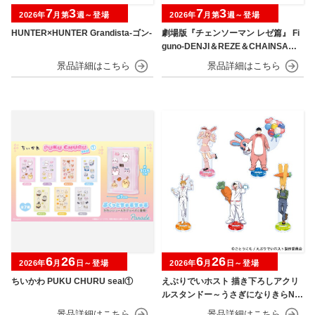
7
3
7
3
2026年
月第
週～登場
2026年
月第
週～登場
HUNTER×HUNTER Grandista-ゴン-
劇場版『チェンソーマン レゼ篇』 Fi
guno-DENJI＆REZE＆CHAINSAW
MAN＆BOMB-
6
26
6
26
2026年
月
日～登場
2026年
月
日～登場
ちいかわ PUKU CHURU seal①
えぶりでいホスト 描き下ろしアクリ
ルスタンドー～うさぎになりきらNIG
HT～