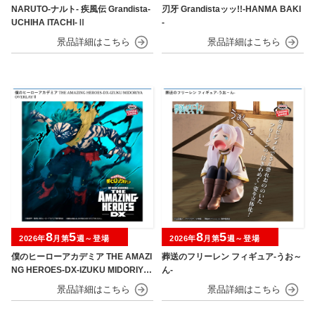
NARUTO-ナルト- 疾風伝 Grandista-
刃牙 Grandistaッッ!!-HANMA BAKI
UCHIHA ITACHI-Ⅱ
-
8
5
8
5
2026年
月第
週～登場
2026年
月第
週～登場
僕のヒーローアカデミア THE AMAZI
葬送のフリーレン フィギュア-うお～
NG HEROES-DX-IZUKU MIDORIYA
ん-
OVERLAY Ⅱ