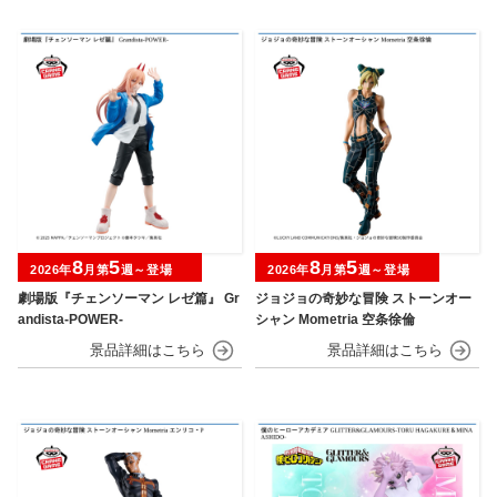
8
5
8
5
2026年
月第
週～登場
2026年
月第
週～登場
劇場版『チェンソーマン レゼ篇』 Gr
ジョジョの奇妙な冒険 ストーンオー
andista-POWER-
シャン Mometria 空条徐倫