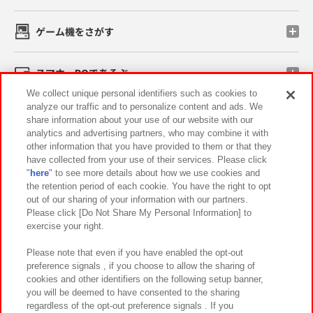
ゲーム機をさがす
スマホ・PCであそぶ
We collect unique personal identifiers such as cookies to
analyze our traffic and to personalize content and ads. We
イベント・キャンペーン
share information about your use of our website with our
analytics and advertising partners, who may combine it with
other information that you have provided to them or that they
have collected from your use of their services. Please click
"
here
" to see more details about how we use cookies and
関連会社
サステナビリティ
サイトポリシー
the retention period of each cookie. You have the right to opt
out of our sharing of your information with our partners.
プライバシーポリシー
ウェブアクセシビリティ方針と検証結果
Please click [Do Not Share My Personal Information] to
exercise your right.
お取引先さまとともに
食品のご提供について
カスタマーハラスメント対応方針
よくあるご質問・お問い合わせ
Please note that even if you have enabled the opt-out
preference signals , if you choose to allow the sharing of
cookies and other identifiers on the following setup banner,
you will be deemed to have consented to the sharing
regardless of the opt-out preference signals . If you