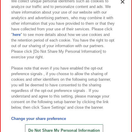
We collect unique personal identifiers such as cookies to
analyze our traffic and to personalize content and ads. We
イベント・キャンペーン
share information about your use of our website with our
analytics and advertising partners, who may combine it with
other information that you have provided to them or that they
have collected from your use of their services. Please click
"
here
" to see more details about how we use cookies and
関連会社
サステナビリティ
サイトポリシー
the retention period of each cookie. You have the right to opt
out of our sharing of your information with our partners.
プライバシーポリシー
ウェブアクセシビリティ方針と検証結果
Please click [Do Not Share My Personal Information] to
exercise your right.
お取引先さまとともに
食品のご提供について
カスタマーハラスメント対応方針
よくあるご質問・お問い合わせ
Please note that even if you have enabled the opt-out
preference signals , if you choose to allow the sharing of
cookies and other identifiers on the following setup banner,
you will be deemed to have consented to the sharing
regardless of the opt-out preference signals . If you
understand and agree to this setting, please manage your
consent on the following setup banner by clicking the link
below, then click 'Save Settings' and close the banner.
©Bandai Namco Amusement Inc.
©Bandai Namco Amusement Lab Inc.
Change your share preference
©Bandai Namco Experience Inc.
©HANAYASHIKI Co., Ltd. All Rights Reserved.
Do Not Share My Personal Information