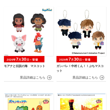
7
30
7
30
2026年
月
日～登場
2026年
月
日～登場
モアナと伝説の海 マスコット
ガンバレ！中村くん！！ぷちマスコ
ット