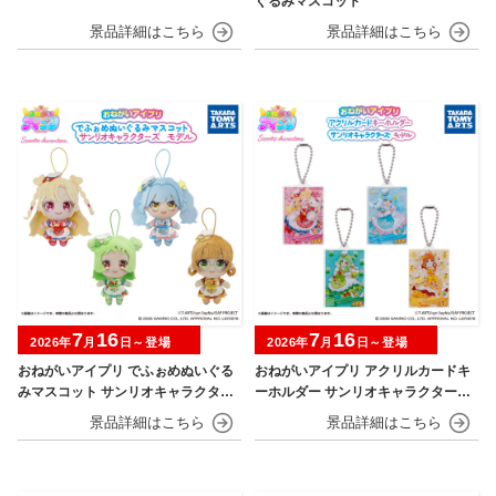
ぐるみマスコット
7
16
7
16
2026年
月
日～登場
2026年
月
日～登場
おねがいアイプリ でふぉめぬいぐる
おねがいアイプリ アクリルカードキ
みマスコット サンリオキャラクター
ーホルダー サンリオキャラクターズ
ズモデル
モデル