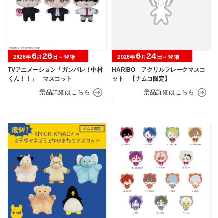
6
26
6
24
2026年
月
日～登場
2026年
月
日～登場
TVアニメーション「ガンバレ！中村
HARIBO アクリルフレークマスコ
くん！！」 マスコット
ット 【ナムコ限定】