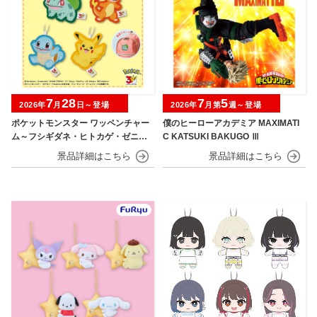
7
28
7
5
2026年
月
日～登場
2026年
月第
週～登場
ポケットモンスター ワッペンチャー
僕のヒーローアカデミア MAXIMATI
ム～フシギダネ・ヒトカゲ・ゼニガ
C KATSUKI BAKUGO Ⅲ
メ・ピカチュウ～30th Anniversary