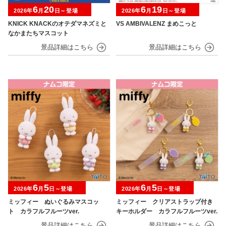
6
20
6
19
2026年
月
日～登場
2026年
月
日～登場
KNICK KNACKのオテダマネズミと
VS AMBIVALENZ まめこっと
なかまたちマスコット
6
5
6
5
2026年
月
日～登場
2026年
月
日～登場
ミッフィー ぬいぐるみマスコッ
ミッフィー クリアストラップ付き
ト カラフルフルーツver.
キーホルダー カラフルフルーツver.