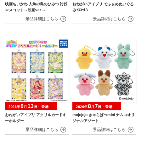
映画ちいかわ 人魚の島のひみつ 討伐
おねがいアイプリ でふぉめぬいぐる
マスコット～映画ver.～
みﾏｽｺｯﾄ3
8
13
8
7
2026年
月
日～登場
2026年
月
日～登場
おねがいアイプリ アクリルカードキ
mojojojo きゃらぱぺmini ナムコオリ
ーホルダー
ジナルアソート