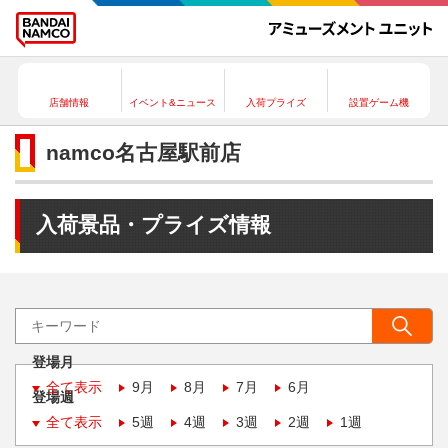
店舗情報
イベント&ニュース
入荷プライズ
設置ゲーム機
namco名古屋駅前店
入荷景品・プライズ情報
登場月
全て表示
9月
8月
7月
6月
登場週
全て表示
5週
4週
3週
2週
1週