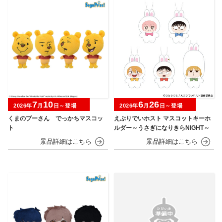
7
10
6
26
2026年
月
日～登場
2026年
月
日～登場
くまのプーさん でっかちマスコッ
えぶりでいホスト マスコットキーホ
ト
ルダー～うさぎになりきらNIGHT～