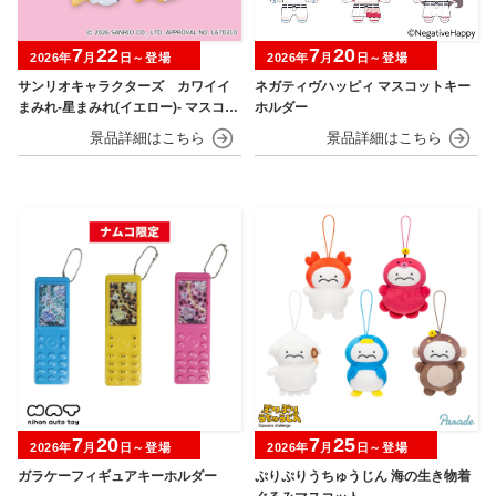
7
22
7
20
2026年
月
日～登場
2026年
月
日～登場
サンリオキャラクターズ カワイイ
ネガティヴハッピィ マスコットキー
まみれ-星まみれ(イエロー)- マスコッ
ホルダー
ト
7
20
7
25
2026年
月
日～登場
2026年
月
日～登場
ガラケーフィギュアキーホルダー
ぷりぷりうちゅうじん 海の生き物着