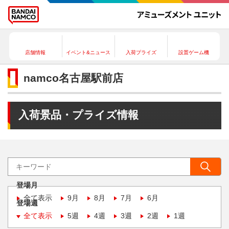
店舗情報
イベント&ニュース
入荷プライズ
設置ゲーム機
namco名古屋駅前店
入荷景品・プライズ情報
登場月
全て表示
9月
8月
7月
6月
登場週
全て表示
5週
4週
3週
2週
1週