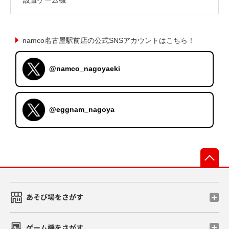
namco名古屋駅前店の公式SNSアカウントはこちら！
@namco_nagoyaeki
@eggnam_nagoya
先
あそび場をさがす
ゲーム機をさがす