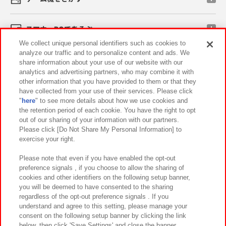
スマホ・PCであそぶ
We collect unique personal identifiers such as cookies to
analyze our traffic and to personalize content and ads. We
イベント・キャンペーン
share information about your use of our website with our
analytics and advertising partners, who may combine it with
other information that you have provided to them or that they
have collected from your use of their services. Please click
"
here
" to see more details about how we use cookies and
関連会社
サステナビリティ
サイトポリシー
the retention period of each cookie. You have the right to opt
out of our sharing of your information with our partners.
プライバシーポリシー
ウェブアクセシビリティ方針と検証結果
Please click [Do Not Share My Personal Information] to
exercise your right.
お取引先さまとともに
食品のご提供について
カスタマーハラスメント対応方針
よくあるご質問・お問い合わせ
Please note that even if you have enabled the opt-out
preference signals , if you choose to allow the sharing of
cookies and other identifiers on the following setup banner,
you will be deemed to have consented to the sharing
regardless of the opt-out preference signals . If you
understand and agree to this setting, please manage your
consent on the following setup banner by clicking the link
below, then click 'Save Settings' and close the banner.