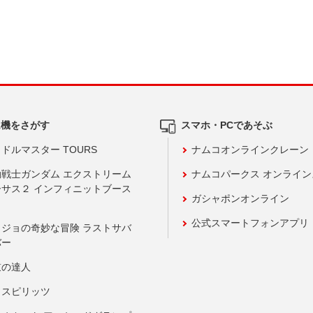
ム機をさがす
スマホ・PCであそぶ
ドルマスター TOURS
ナムコオンラインクレーン
動戦士ガンダム エクストリーム
ナムコパークス オンライ
ーサス２ インフィニットブース
ガシャポンオンライン
公式スマートフォンアプリ
ョジョの奇妙な冒険 ラストサバ
バー
鼓の達人
りスピリッツ