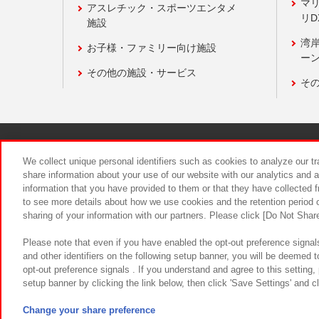
マ
アスレチック・スポーツエンタメ
リD
施設
湾
お子様・ファミリー向け施設
ーン
その他の施設・サービス
そ
関連会社
サステナビリティ
We collect unique personal identifiers such as cookies to analyze our t
share information about your use of our website with our analytics and 
information that you have provided to them or that they have collected f
食品のご提
to see more details about how we use cookies and the retention period o
sharing of your information with our partners. Please click [Do Not Shar
Please note that even if you have enabled the opt-out preference signals
and other identifiers on the following setup banner, you will be deemed 
opt-out preference signals . If you understand and agree to this setting
setup banner by clicking the link below, then click 'Save Settings' and c
©Bandai Namco Amusement Inc.
©Ba
Change your share preference