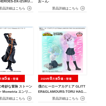
HEROES-DX-IZUKU
お～ん-
A OVERLAY Ⅱ
5
8
5
月第
週～登場
2026年
月第
週～登場
の奇妙な冒険 ストーン
僕のヒーローアカデミア GLITT
Mometria エンリ
ER&GLAMOURS-TORU HAGA
KURE＆MINA ASHIDO-