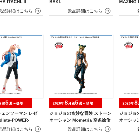
IHA ITACHI-Ⅱ
BAKI-
MAZING 
MIDORIY
5
8
5
8
月第
週～登場
2026年
月第
週～登場
2026年
チェンソーマン レゼ
ジョジョの奇妙な冒険 ストーン
ジョジョ
dista-POWER-
オーシャン Mometria 空条徐倫
オーシャン 
コ・P