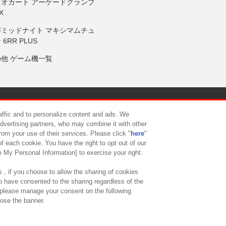
リオカート アーケードグランプ
X
岸ミッドナイト マキシマムチュ
 6RR PLUS
の他 ゲーム機一覧
サイトポリシー
プライバシーポリシー
ウェブアクセシビリティ方
raffic and to personalize content and ads. We
advertising partners, who may combine it with other
rom your use of their services. Please click "
here
"
供について
カスタマーハラスメント対応方針
よくあるご質問・
f each cookie. You have the right to opt out of our
e My Personal Information] to exercise your right.
 , if you choose to allow the sharing of cookies
to have consented to the sharing regardless of the
, please manage your consent on the following
lose the banner.
ndai Namco Amusement Lab Inc.
©Bandai Namco Experience Inc.
©HANAY