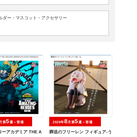
ルダー・マスコット・アクセサリー
5
8
5
月第
週～登場
2026年
月第
週～登場
ーアカデミア THE A
葬送のフリーレン フィギュア-う