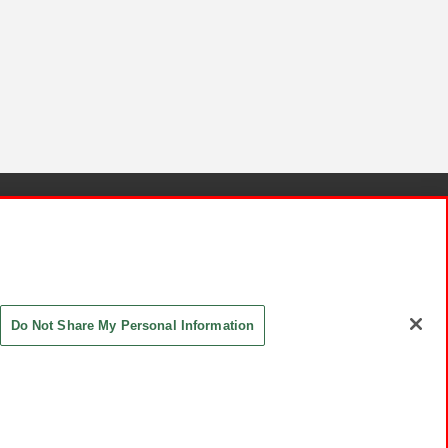
針と検証結果
お取引先さまとともに
お問い合わせ
Do Not Share My Personal Information
ASHIKI Co., Ltd. All Rights Reserved.