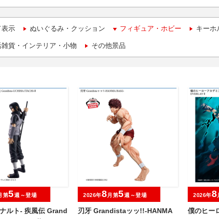
て表示
ぬいぐるみ・クッション
フィギュア・ホビー
キーホ
活雑貨・インテリア・小物
その他景品
5
8
5
8
月第
週～登場
2026年
月第
週～登場
2026年
-ナルト- 疾風伝 Grand
刃牙 Grandistaッッ!!-HANMA
僕のヒーロ