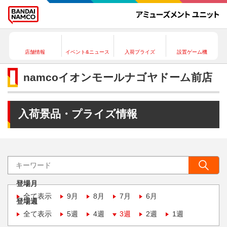
店舗情報
イベント&ニュース
入荷プライズ
設置ゲーム機
namcoイオンモールナゴヤドーム前店
入荷景品・プライズ情報
登場月
全て表示
9月
8月
7月
6月
登場週
全て表示
5週
4週
3週
2週
1週