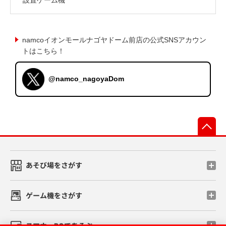
namcoイオンモールナゴヤドーム前店の公式SNSアカウン
トはこちら！
@namco_nagoyaDom
先
あそび場をさがす
ゲーム機をさがす
スマホ・PCであそぶ