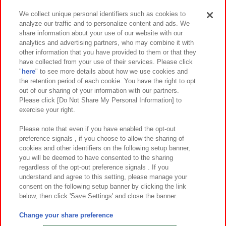
We collect unique personal identifiers such as cookies to
analyze our traffic and to personalize content and ads. We
イベント・キャンペーン
share information about your use of our website with our
analytics and advertising partners, who may combine it with
other information that you have provided to them or that they
have collected from your use of their services. Please click
"
here
" to see more details about how we use cookies and
関連会社
サステナビリティ
サイトポリシー
the retention period of each cookie. You have the right to opt
out of our sharing of your information with our partners.
プライバシーポリシー
ウェブアクセシビリティ方針と検証結果
Please click [Do Not Share My Personal Information] to
exercise your right.
お取引先さまとともに
食品のご提供について
カスタマーハラスメント対応方針
よくあるご質問・お問い合わせ
Please note that even if you have enabled the opt-out
preference signals , if you choose to allow the sharing of
cookies and other identifiers on the following setup banner,
you will be deemed to have consented to the sharing
regardless of the opt-out preference signals . If you
understand and agree to this setting, please manage your
consent on the following setup banner by clicking the link
below, then click 'Save Settings' and close the banner.
©Bandai Namco Amusement Inc.
©Bandai Namco Amusement Lab Inc.
Change your share preference
©Bandai Namco Experience Inc.