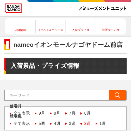
店舗情報
イベント&ニュース
入荷プライズ
設置ゲーム機
namcoイオンモールナゴヤドーム前店
入荷景品・プライズ情報
登場月
全て表示
9月
8月
7月
6月
登場週
全て表示
5週
4週
3週
2週
1週