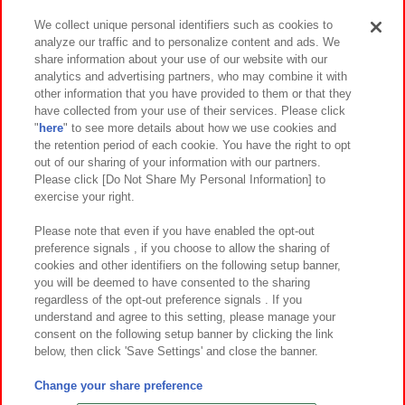
We collect unique personal identifiers such as cookies to
analyze our traffic and to personalize content and ads. We
イベント・キャンペーン
share information about your use of our website with our
analytics and advertising partners, who may combine it with
other information that you have provided to them or that they
have collected from your use of their services. Please click
"
here
" to see more details about how we use cookies and
関連会社
サステナビリティ
サイトポリシー
the retention period of each cookie. You have the right to opt
out of our sharing of your information with our partners.
プライバシーポリシー
ウェブアクセシビリティ方針と検証結果
Please click [Do Not Share My Personal Information] to
exercise your right.
お取引先さまとともに
食品のご提供について
カスタマーハラスメント対応方針
よくあるご質問・お問い合わせ
Please note that even if you have enabled the opt-out
preference signals , if you choose to allow the sharing of
cookies and other identifiers on the following setup banner,
you will be deemed to have consented to the sharing
regardless of the opt-out preference signals . If you
understand and agree to this setting, please manage your
consent on the following setup banner by clicking the link
below, then click 'Save Settings' and close the banner.
©Bandai Namco Amusement Inc.
©Bandai Namco Amusement Lab Inc.
Change your share preference
©Bandai Namco Experience Inc.