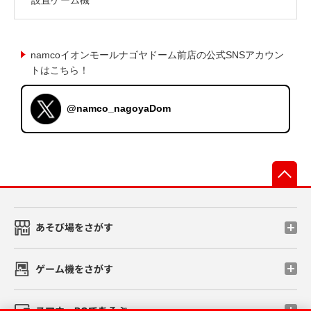
namcoイオンモールナゴヤドーム前店の公式SNSアカウン
トはこちら！
@namco_nagoyaDom
先
あそび場をさがす
ゲーム機をさがす
スマホ・PCであそぶ