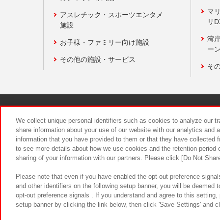
マ
アスレチック・スポーツエンタメ
リD
施設
湾
お子様・ファミリー向け施設
ーン
その他の施設・サービス
そ
関連会社
サステナビリティ
We collect unique personal identifiers such as cookies to analyze our t
share information about your use of our website with our analytics and 
information that you have provided to them or that they have collected f
食品のご提
to see more details about how we use cookies and the retention period o
sharing of your information with our partners. Please click [Do Not Shar
Please note that even if you have enabled the opt-out preference signals
and other identifiers on the following setup banner, you will be deemed 
opt-out preference signals . If you understand and agree to this setting
setup banner by clicking the link below, then click 'Save Settings' and c
©Bandai Namco Amusement Inc.
©Ba