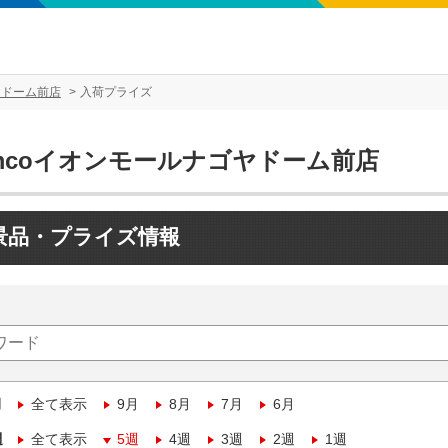
ヤドーム前店
入荷プライズ
amcoイオンモールナゴヤドーム前店
景品・プライズ情報
月
全て表示
9月
8月
7月
6月
週
全て表示
5週
4週
3週
2週
1週