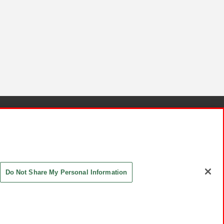
針と検証結果
お取引先さまとともに
お問い合わせ
Do Not Share My Personal Information
ASHIKI Co., Ltd. All Rights Reserved.