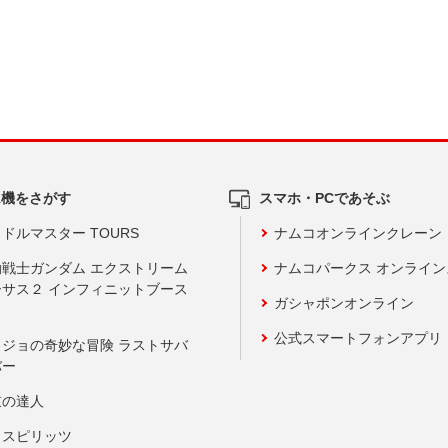
ム機をさがす
スマホ・PCであそぶ
ドルマスター TOURS
ナムコオンラインクレーン
動戦士ガンダム エクストリーム
ナムコパークス オンライ
ーサス２ インフィニットブース
ガシャポンオンライン
公式スマートフォンアプリ
ョジョの奇妙な冒険 ラストサバ
バー
鼓の達人
りスピリッツ