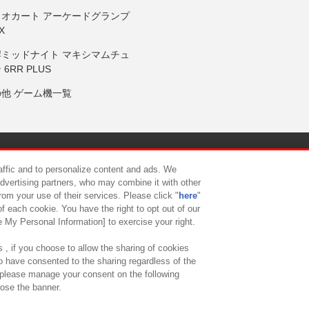
リオカート アーケードグランプ
X
岸ミッドナイト マキシマムチュ
 6RR PLUS
の他 ゲーム機一覧
サイトポリシー
プライバシーポリシー
ウェブアクセシビリティ方
raffic and to personalize content and ads. We
advertising partners, who may combine it with other
rom your use of their services. Please click "
here
"
供について
カスタマーハラスメント対応方針
よくあるご質問・
f each cookie. You have the right to opt out of our
e My Personal Information] to exercise your right.
 , if you choose to allow the sharing of cookies
to have consented to the sharing regardless of the
, please manage your consent on the following
lose the banner.
ndai Namco Amusement Lab Inc.
©Bandai Namco Experience Inc.
©HANAY