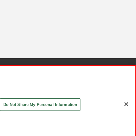
針と検証結果
お取引先さまとともに
お問い合わせ
Do Not Share My Personal Information
ASHIKI Co., Ltd. All Rights Reserved.