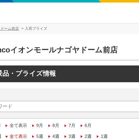
ヤドーム前店
入荷プライズ
amcoイオンモールナゴヤドーム前店
景品・プライズ情報
月
全て表示
9月
8月
7月
6月
週
全て表示
5週
4週
3週
2週
1週