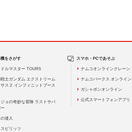
ム機をさがす
スマホ・PCであそぶ
ドルマスター TOURS
ナムコオンラインクレーン
動戦士ガンダム エクストリーム
ナムコパークス オンライ
ーサス２ インフィニットブース
ガシャポンオンライン
公式スマートフォンアプリ
ョジョの奇妙な冒険 ラストサバ
バー
鼓の達人
りスピリッツ