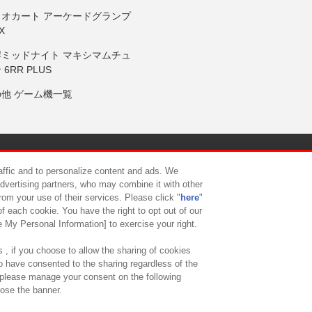
リオカート アーケードグランプ
X
岸ミッドナイト マキシマムチュ
 6RR PLUS
の他 ゲーム機一覧
サイトポリシー
プライバシーポリシー
ウェブアクセシビリティ方
raffic and to personalize content and ads. We
advertising partners, who may combine it with other
rom your use of their services. Please click "
here
"
供について
カスタマーハラスメント対応方針
よくあるご質問・
f each cookie. You have the right to opt out of our
e My Personal Information] to exercise your right.
 , if you choose to allow the sharing of cookies
to have consented to the sharing regardless of the
, please manage your consent on the following
lose the banner.
ndai Namco Amusement Lab Inc.
©Bandai Namco Experience Inc.
©HANAY