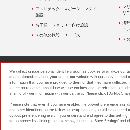
マ
アスレチック・スポーツエンタメ
リD
施設
湾
お子様・ファミリー向け施設
ーン
その他の施設・サービス
そ
関連会社
サステナビリティ
We collect unique personal identifiers such as cookies to analyze our t
share information about your use of our website with our analytics and 
information that you have provided to them or that they have collected f
食品のご提
to see more details about how we use cookies and the retention period o
sharing of your information with our partners. Please click [Do Not Shar
Please note that even if you have enabled the opt-out preference signals
and other identifiers on the following setup banner, you will be deemed 
opt-out preference signals . If you understand and agree to this setting
setup banner by clicking the link below, then click 'Save Settings' and c
©Bandai Namco Amusement Inc.
©Ba