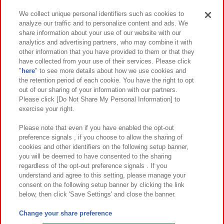
We collect unique personal identifiers such as cookies to
analyze our traffic and to personalize content and ads. We
イベント・キャンペーン
share information about your use of our website with our
analytics and advertising partners, who may combine it with
other information that you have provided to them or that they
have collected from your use of their services. Please click
"
here
" to see more details about how we use cookies and
関連会社
サステナビリティ
サイトポリシー
the retention period of each cookie. You have the right to opt
out of our sharing of your information with our partners.
プライバシーポリシー
ウェブアクセシビリティ方針と検証結果
Please click [Do Not Share My Personal Information] to
exercise your right.
お取引先さまとともに
食品のご提供について
カスタマーハラスメント対応方針
よくあるご質問・お問い合わせ
Please note that even if you have enabled the opt-out
preference signals , if you choose to allow the sharing of
cookies and other identifiers on the following setup banner,
you will be deemed to have consented to the sharing
regardless of the opt-out preference signals . If you
understand and agree to this setting, please manage your
consent on the following setup banner by clicking the link
below, then click 'Save Settings' and close the banner.
©Bandai Namco Amusement Inc.
©Bandai Namco Amusement Lab Inc.
Change your share preference
©Bandai Namco Experience Inc.