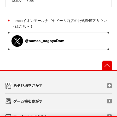
namcoイオンモールナゴヤドーム前店の公式SNSアカウン
トはこちら！
@namco_nagoyaDom
先
あそび場をさがす
ゲーム機をさがす
スマホ・PCであそぶ