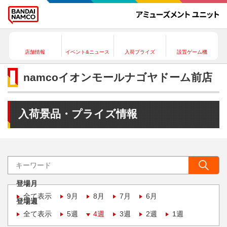
店舗情報
イベント&ニュース
入荷プライズ
設置ゲーム機
namcoイオンモールナゴヤドーム前店
入荷景品・プライズ情報
登場月
全て表示
9月
8月
7月
6月
登場週
全て表示
5週
4週
3週
2週
1週