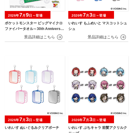
7
9
7
3
2026年
月
日～登場
2026年
月
日～登場
ポケットモンスター ビッグマイクロ
いれいす もふめいと マスコットシュ
ファイバータオル～30th Anniversar
シュ
y～
7
3
7
3
2026年
月
日～登場
2026年
月
日～登場
いれいす ぬいぐるみクリアポーチ
いれいす ぷちキャラ 前髪アクリルク