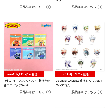
リップ
6
26
6
19
2026年
月
日～登場
2026年
月
日～登場
それいけ！アンパンマン 折りたた
VS AMBIVALENZ 撮りおろしフェイ
みエコバッグVer.6
スヘアゴム