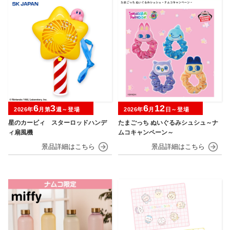
6
3
6
12
2026年
月第
週～登場
2026年
月
日～登場
星のカービィ スターロッドハンデ
たまごっち ぬいぐるみシュシュ～ナ
ィ扇風機
ムコキャンペーン～