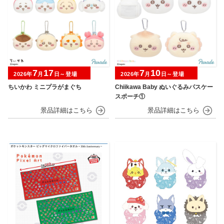
7
17
7
10
2026年
月
日～登場
2026年
月
日～登場
ちいかわ ミニプラがまぐち
Chiikawa Baby ぬいぐるみパスケー
スポーチ①