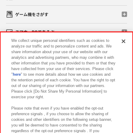
ゲーム機をさがす
スマホ・PCであそぶ
We collect unique personal identifiers such as cookies to
analyze our traffic and to personalize content and ads. We
イベント・キャンペーン
share information about your use of our website with our
analytics and advertising partners, who may combine it with
other information that you have provided to them or that they
have collected from your use of their services. Please click
"
here
" to see more details about how we use cookies and
関連会社
サステナビリティ
サイトポリシー
the retention period of each cookie. You have the right to opt
out of our sharing of your information with our partners.
プライバシーポリシー
ウェブアクセシビリティ方針と検証結果
Please click [Do Not Share My Personal Information] to
exercise your right.
お取引先さまとともに
食品のご提供について
カスタマーハラスメント対応方針
よくあるご質問・お問い合わせ
Please note that even if you have enabled the opt-out
preference signals , if you choose to allow the sharing of
cookies and other identifiers on the following setup banner,
you will be deemed to have consented to the sharing
regardless of the opt-out preference signals . If you