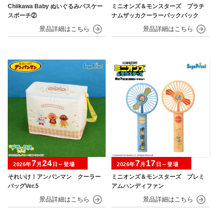
Chiikawa Baby ぬいぐるみパスケー
ミニオンズ＆モンスターズ プラチ
スポーチ②
ナムザッカクーラーバックパック
7
24
7
17
2026年
月
日～登場
2026年
月
日～登場
それいけ！アンパンマン クーラー
ミニオンズ＆モンスターズ プレミ
バッグVer.5
アムハンディファン