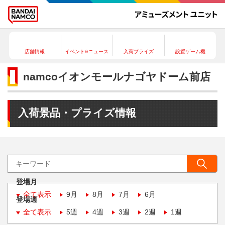
店舗情報
イベント&ニュース
入荷プライズ
設置ゲーム機
namcoイオンモールナゴヤドーム前店
入荷景品・プライズ情報
登場月
全て表示
9月
8月
7月
6月
登場週
全て表示
5週
4週
3週
2週
1週