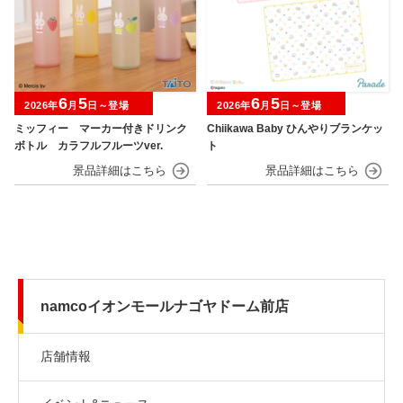
6
5
6
5
2026年
月
日～登場
2026年
月
日～登場
ミッフィー マーカー付きドリンク
Chiikawa Baby ひんやりブランケッ
ボトル カラフルフルーツver.
ト
namcoイオンモールナゴヤドーム前店
店舗情報